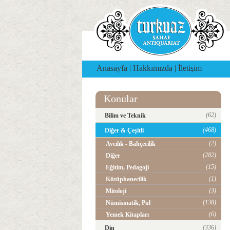
Anasayfa
|
Hakkımızda
|
İletişim
Konular
(62)
Bilim ve Teknik
(468)
Diğer & Çeşitli
(2)
Avcılık - Bahçecilik
(282)
Diğer
(15)
Eğitim, Pedagoji
(1)
Kütüphanecilik
(3)
Mitoloji
(138)
Nümismatik, Pul
(6)
Yemek Kitapları
(336)
Din