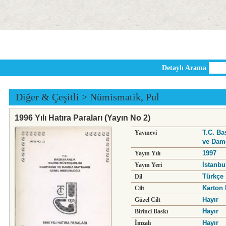
Detaylı Arama
Diğer & Çeşitli
>
Nümismatik, Pul
1996 Yılı Hatıra Paraları (Yayın No 2)
T.C. Ba
Yayınevi
ve Dam
1997
Yayın Yılı
İstanbu
Yayın Yeri
Türkçe
Dil
Karton 
Cilt
Hayır
Güzel Cilt
Hayır
Birinci Baskı
Hayır
İmzalı