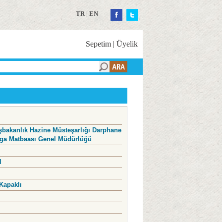
TR
|
EN
Sepetim
|
Üyelik
şbakanlık Hazine Müsteşarlığı Darphane
ga Matbaası Genel Müdürlüğü
l
Kapaklı