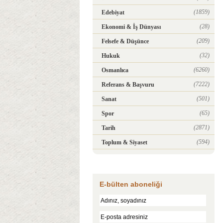
(1859)
Edebiyat
(28)
Ekonomi & İş Dünyası
(209)
Felsefe & Düşünce
(32)
Hukuk
(6260)
Osmanlıca
(7222)
Referans & Başvuru
(501)
Sanat
(65)
Spor
(2871)
Tarih
(594)
Toplum & Siyaset
E-bülten aboneliği