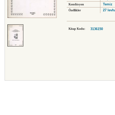
Temiz
Kondüsyon
27 levha
Özellikler
Kitap Kodu:
3136150