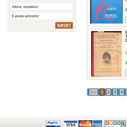
Geri
1
2
3
4