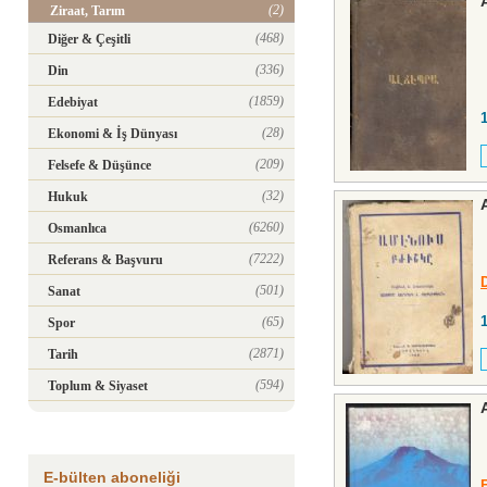
(2)
Ziraat, Tarım
(468)
Diğer & Çeşitli
(336)
Din
(1859)
Edebiyat
(28)
Ekonomi & İş Dünyası
(209)
Felsefe & Düşünce
(32)
Hukuk
(6260)
Osmanlıca
(7222)
Referans & Başvuru
(501)
Sanat
(65)
Spor
(2871)
Tarih
(594)
Toplum & Siyaset
E-bülten aboneliği