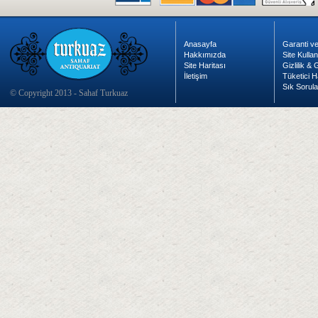
Anasayfa
Garanti ve
Hakkımızda
Site Kulla
Site Haritası
Gizlilik &
İletişim
Tüketici H
Sık Sorula
© Copyright 2013 - Sahaf Turkuaz