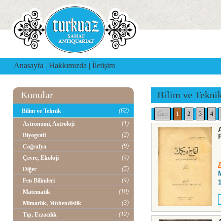
Anasayfa
|
Hakkımızda
|
İletişim
Konular
Bilim ve Tekni
(62)
Bilim ve Teknik
Geri
1
2
3
4
(1)
Astronomi, Astroloji
(2)
Biyografi
(9)
Coğrafya
(4)
Çevre, Ekoloji
(5)
Diğer
(4)
Fen Bilimleri
(10)
Matematik
(3)
Mimarlık, Mühendislik
(12)
Tıp, Eczacılık