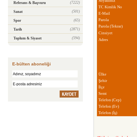
Soyadınız
(7222)
Referans & Başvuru
TC Kimlik No
(501)
Sanat
E-Mail
Parola
(65)
Spor
Parola (Tekrar)
(2871)
Tarih
Cinsiyet
(594)
Toplum & Siyaset
Adres
E-bülten aboneliği
Ülke
Şehir
İlçe
Semt
Telefon (Cep)
Telefon (Ev)
Telefon (İş)