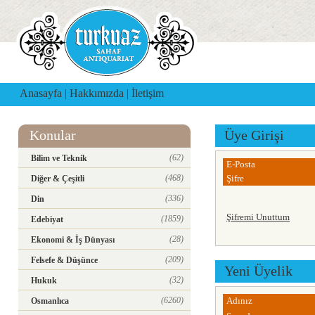
Anasayfa
|
Hakkımızda
|
İletişim
Konular
Üye Girişi
(62)
Bilim ve Teknik
E-Posta
(468)
Şifre
Diğer & Çeşitli
(336)
Din
Şifremi Unuttum
(1859)
Edebiyat
(28)
Ekonomi & İş Dünyası
(209)
Felsefe & Düşünce
Yeni Üyelik
(32)
Hukuk
(6260)
Adınız
Osmanlıca