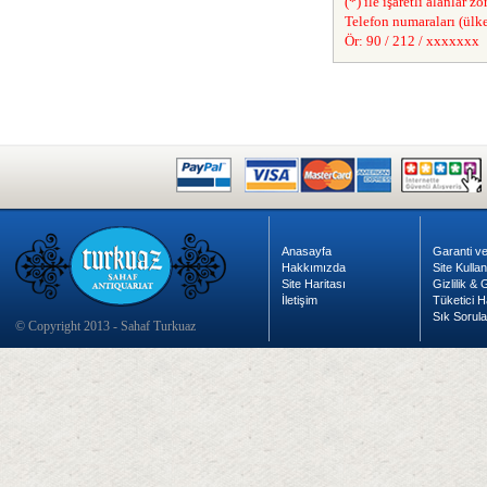
(*) ile işaretli alanlar z
Telefon numaraları (ülke
Ör: 90 / 212 / xxxxxxx
Anasayfa
Garanti ve
Hakkımızda
Site Kulla
Site Haritası
Gizlilik &
İletişim
Tüketici H
Sık Sorula
© Copyright 2013 - Sahaf Turkuaz