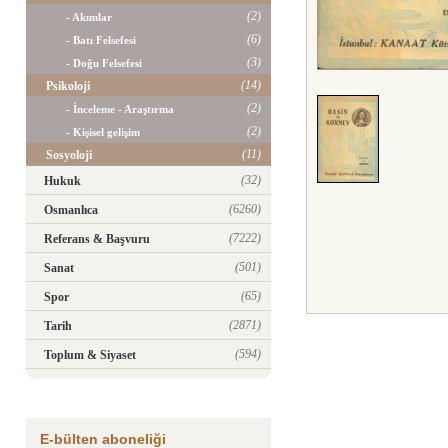
(2)
- Akımlar
(6)
- Batı Felsefesi
(3)
- Doğu Felsefesi
(14)
Psikoloji
(2)
- İnceleme - Araştırma
(2)
- Kişisel gelişim
(11)
Sosyoloji
(32)
Hukuk
(6260)
Osmanlıca
(7222)
Referans & Başvuru
(501)
Sanat
(65)
Spor
(2871)
Tarih
(594)
Toplum & Siyaset
E-bülten aboneliği