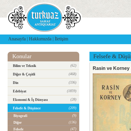
Anasayfa
|
Hakkımızda
|
İletişim
Konular
Felsefe & Düşü
(62)
Bilim ve Teknik
Rasin ve Korney 
(468)
Diğer & Çeşitli
(336)
Din
(1859)
Edebiyat
(28)
Ekonomi & İş Dünyası
(209)
Felsefe & Düşünce
(9)
Biyografi
(136)
Diğer
(47)
Felsefe