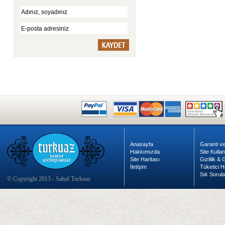
Anasayfa
Garanti ve
Hakkımızda
Site Kulla
Site Haritası
Gizlilik &
İletişim
Tüketici H
Sık Sorula
© Copyright 2013 - Sahaf Turkuaz