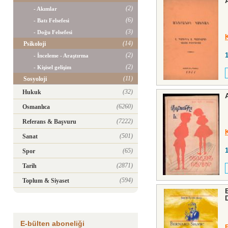
(2)
- Akımlar
(6)
- Batı Felsefesi
(3)
- Doğu Felsefesi
(14)
Psikoloji
(2)
- İnceleme - Araştırma
(2)
- Kişisel gelişim
(11)
Sosyoloji
(32)
Hukuk
(6260)
Osmanlıca
(7222)
Referans & Başvuru
(501)
Sanat
(65)
Spor
(2871)
Tarih
(594)
Toplum & Siyaset
E-bülten aboneliği