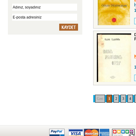
İ
Geri
1
2
3
4