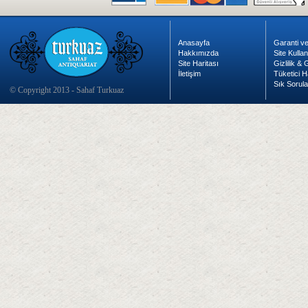
Anasayfa
Garanti ve
Hakkımızda
Site Kulla
Site Haritası
Gizlilik &
İletişim
Tüketici H
Sık Sorula
© Copyright 2013 - Sahaf Turkuaz