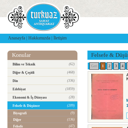
Anasayfa
|
Hakkımızda
|
İletişim
Konular
Felsefe & Düşü
(62)
Bilim ve Teknik
Geri
1
2
3
4
(468)
Diğer & Çeşitli
(336)
Din
(1859)
Edebiyat
(28)
Ekonomi & İş Dünyası
(209)
Felsefe & Düşünce
(9)
Biyografi
(136)
Diğer
(47)
Felsefe