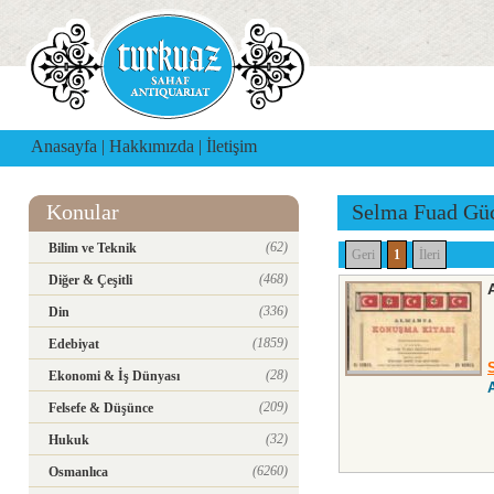
Anasayfa
|
Hakkımızda
|
İletişim
Konular
Selma Fuad Gü
(62)
Bilim ve Teknik
Geri
1
İleri
(468)
Diğer & Çeşitli
(336)
Din
(1859)
Edebiyat
(28)
Ekonomi & İş Dünyası
(209)
Felsefe & Düşünce
(32)
Hukuk
(6260)
Osmanlıca