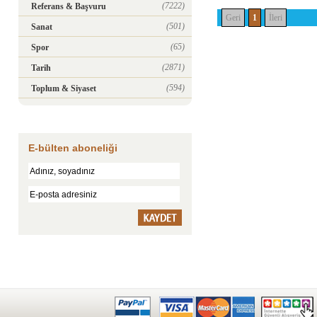
(7222)
Referans & Başvuru
Geri
1
İleri
(501)
Sanat
(65)
Spor
(2871)
Tarih
(594)
Toplum & Siyaset
E-bülten aboneliği