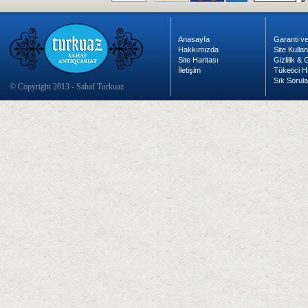
Anasayfa
Garanti ve
Hakkımızda
Site Kulla
Site Haritası
Gizlilik &
İletişim
Tüketici H
Sık Sorula
© Copyright 2013 - Sahaf Turkuaz