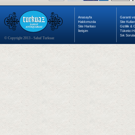
Anasayfa
Garanti ve
Hakkımızda
Site Kulla
Site Haritası
Gizlilik &
İletişim
Tüketici H
Sık Sorula
© Copyright 2013 - Sahaf Turkuaz