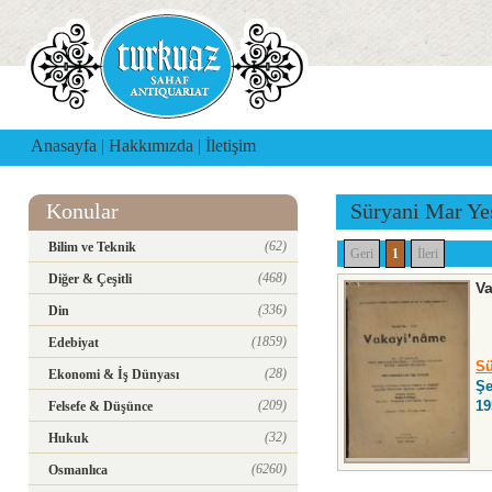
Anasayfa
|
Hakkımızda
|
İletişim
Konular
Süryani Mar Ye
(62)
Bilim ve Teknik
Geri
1
İleri
(468)
Diğer & Çeşitli
V
(336)
Din
(1859)
Edebiyat
Sü
(28)
Ekonomi & İş Dünyası
Şe
(209)
19
Felsefe & Düşünce
(32)
Hukuk
(6260)
Osmanlıca