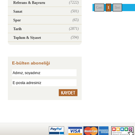
(7222)
Referans & Başvuru
Geri
1
İleri
(501)
Sanat
(65)
Spor
(2871)
Tarih
(594)
Toplum & Siyaset
E-bülten aboneliği