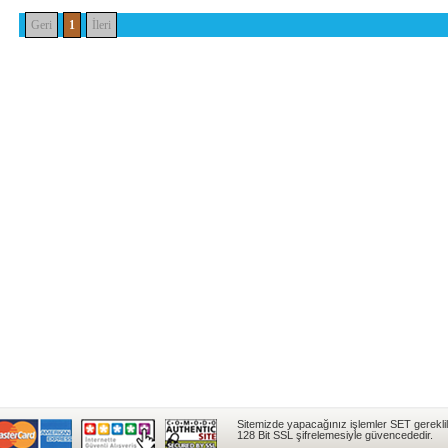
Geri
1
İleri
Sitemizde yapacağınız işlemler SET gereklil
128 Bit SSL şifrelemesiyle güvencededir.