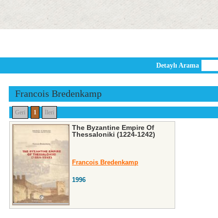
Detaylı Arama
Francois Bredenkamp
Geri
1
İleri
The Byzantine Empire Of
Thessaloniki (1224-1242)
Francois Bredenkamp
1996