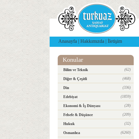
Anasayfa
|
Hakkımızda
|
İletişim
Konular
(62)
Bilim ve Teknik
(468)
Diğer & Çeşitli
(336)
Din
(1859)
Edebiyat
(28)
Ekonomi & İş Dünyası
(209)
Felsefe & Düşünce
(32)
Hukuk
(6260)
Osmanlıca