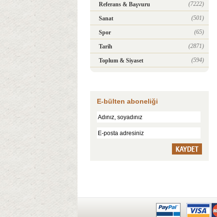
(7222)
Referans & Başvuru
(501)
Sanat
(65)
Spor
(2871)
Tarih
(594)
Toplum & Siyaset
E-bülten aboneliği