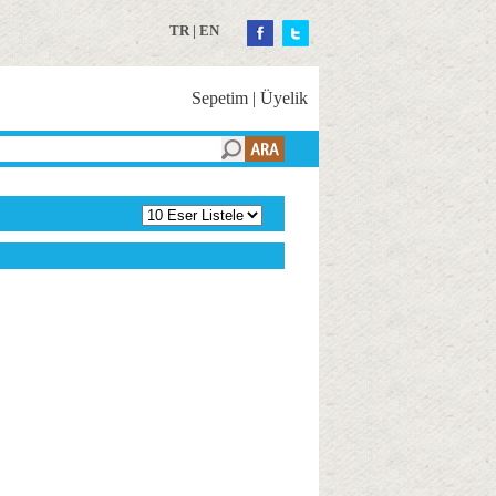
TR
|
EN
Sepetim
|
Üyelik