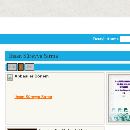
Detaylı Arama
İhsan Süreyya Sırma
Geri
1
İleri
Abbasiler Dönemi
İhsan Süreyya Sırma