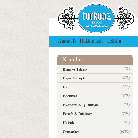
Anasayfa
|
Hakkımızda
|
İletişim
Konular
(62)
Bilim ve Teknik
(468)
Diğer & Çeşitli
(336)
Din
(1859)
Edebiyat
(28)
Ekonomi & İş Dünyası
(209)
Felsefe & Düşünce
(32)
Hukuk
(6260)
Osmanlıca