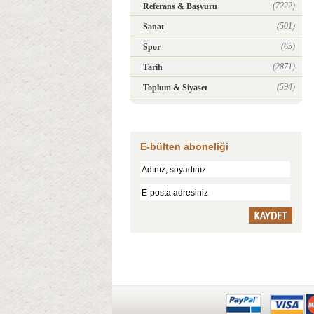
(7222)
Referans & Başvuru
(501)
Sanat
(65)
Spor
(2871)
Tarih
(594)
Toplum & Siyaset
E-bülten aboneliği