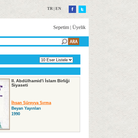
TR
|
EN
Sepetim
|
Üyelik
II. Abdülhamid'i İslam Birliği
Siyaseti
İhsan Süreyya Sırma
Beyan Yayınları
1990