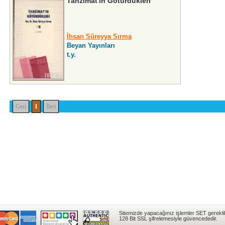
Tanzimat'ın Götürdükleri
İhsan Süreyya Sırma
Beyan Yayınları
t.y.
Geri
1
İleri
Sitemizde yapacağınız işlemler SET gereklil
128 Bit SSL şifrelemesiyle güvencededir.