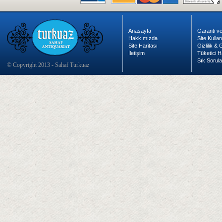
Anasayfa
Garanti ve
Hakkımızda
Site Kulla
Site Haritası
Gizlilik &
İletişim
Tüketici H
Sık Sorula
© Copyright 2013 - Sahaf Turkuaz