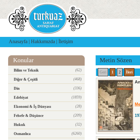
Anasayfa
|
Hakkımızda
|
İletişim
Konular
Metin Sözen
(62)
Bilim ve Teknik
Geri
1
2
İleri
(468)
Diğer & Çeşitli
An
(336)
Din
(1859)
Edebiyat
Me
(28)
Ekonomi & İş Dünyası
(209)
19
Felsefe & Düşünce
(32)
Hukuk
(6260)
Osmanlıca