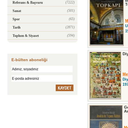
B
(7222)
Referans & Başvuru
T
(501)
Sanat
(65)
Spor
M
U
(2871)
Tarih
1
(594)
Toplum & Siyaset
Di
E-bülten aboneliği
Me
Diy
19
G
A
Me