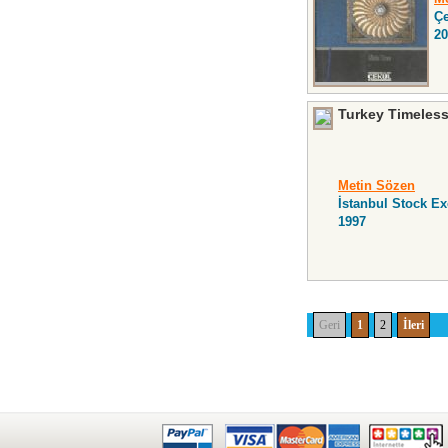
Çe
20
Turkey Timeless
Metin Sözen
İstanbul Stock E
1997
Geri
1
2
İleri