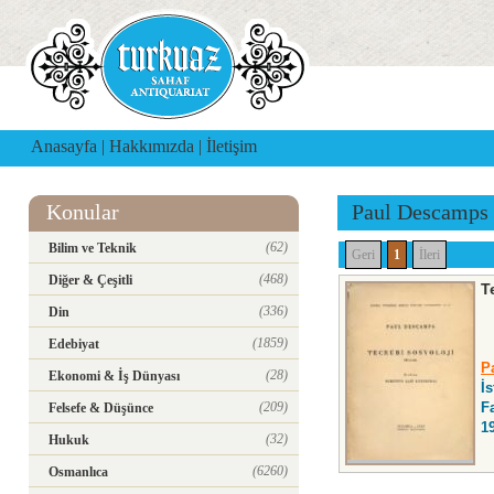
Anasayfa
|
Hakkımızda
|
İletişim
Konular
Paul Descamps
(62)
Bilim ve Teknik
Geri
1
İleri
(468)
Diğer & Çeşitli
T
(336)
Din
(1859)
Edebiyat
P
(28)
Ekonomi & İş Dünyası
İ
(209)
Fa
Felsefe & Düşünce
1
(32)
Hukuk
(6260)
Osmanlıca