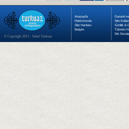
Anasayfa
Garanti ve
Hakkımızda
Site Kulla
Site Haritası
Gizlilik &
İletişim
Tüketici H
Sık Sorula
© Copyright 2013 - Sahaf Turkuaz