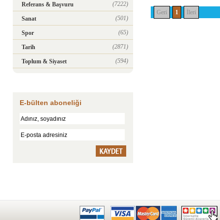
(7222)
Referans & Başvuru
Geri
1
İleri
(501)
Sanat
(65)
Spor
(2871)
Tarih
(594)
Toplum & Siyaset
E-bülten aboneliği