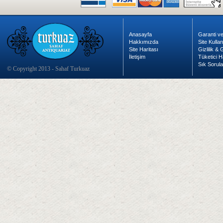
Anasayfa
Garanti ve
Hakkımızda
Site Kulla
Site Haritası
Gizlilik &
İletişim
Tüketici H
Sık Sorula
© Copyright 2013 - Sahaf Turkuaz