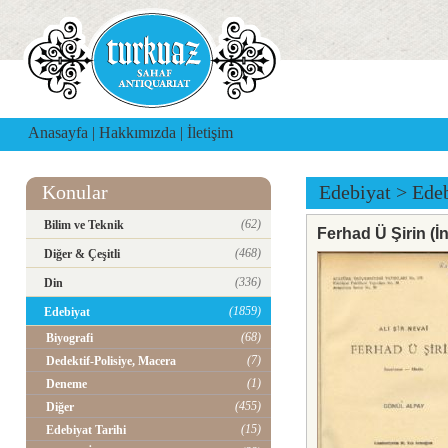
Anasayfa
|
Hakkımızda
|
İletişim
Konular
Edebiyat
>
Edeb
(62)
Bilim ve Teknik
Ferhad Ü Şirin (İ
(468)
Diğer & Çeşitli
(336)
Din
(1859)
Edebiyat
(68)
Biyografi
(7)
Dedektif-Polisiye, Macera
(1)
Deneme
(455)
Diğer
(15)
Edebiyat Tarihi