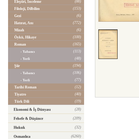
(88)
Eleştiri, İnceleme
(153)
Filoloji, Dilbilim
(6)
Gezi
(772)
Hatırat, Anı
(6)
Mizah
(100)
Öykü, Hikaye
(165)
Roman
(113)
- Yabancı
(48)
- Yerli
(194)
Şiir
(106)
- Yabancı
(77)
- Yerli
(12)
Tarihi Roman
(40)
Tiyatro
(19)
Türk Dili
(28)
Ekonomi & İş Dünyası
(209)
Felsefe & Düşünce
(32)
Hukuk
(6260)
Osmanlıca