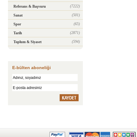
(7222)
Referans & Başvuru
(501)
Sanat
(65)
Spor
(2871)
Tarih
(594)
Toplum & Siyaset
E-bülten aboneliği