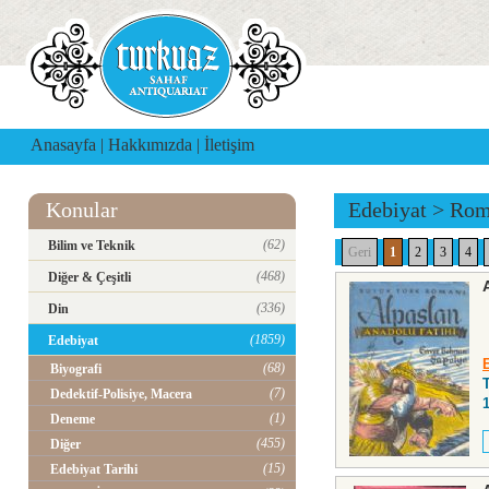
Anasayfa
|
Hakkımızda
|
İletişim
Konular
Edebiyat
>
Rom
(62)
Bilim ve Teknik
Geri
1
2
3
4
(468)
Diğer & Çeşitli
(336)
Din
(1859)
Edebiyat
(68)
Biyografi
(7)
Dedektif-Polisiye, Macera
(1)
Deneme
(455)
Diğer
(15)
Edebiyat Tarihi