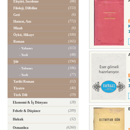
(88)
Eleştiri, İnceleme
(153)
Filoloji, Dilbilim
(6)
Gezi
(772)
Hatırat, Anı
(6)
Mizah
(100)
Öykü, Hikaye
(165)
Roman
(113)
- Yabancı
(48)
- Yerli
(194)
Şiir
(106)
- Yabancı
(77)
- Yerli
(12)
Tarihi Roman
(40)
Tiyatro
(19)
Türk Dili
(28)
Ekonomi & İş Dünyası
(209)
Felsefe & Düşünce
(32)
Hukuk
(6260)
Osmanlıca