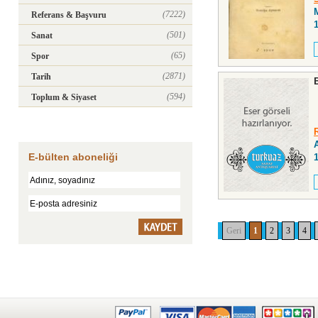
(7222)
Referans & Başvuru
(501)
Sanat
(65)
Spor
(2871)
Tarih
(594)
Toplum & Siyaset
E-bülten aboneliği
Geri
1
2
3
4