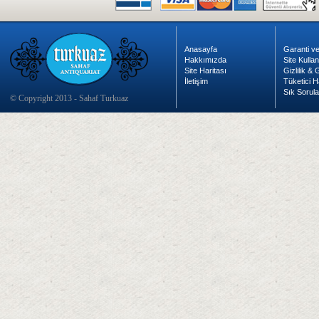
Anasayfa
Garanti ve
Hakkımızda
Site Kulla
Site Haritası
Gizlilik &
İletişim
Tüketici H
Sık Sorula
© Copyright 2013 - Sahaf Turkuaz