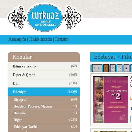
Anasayfa
|
Hakkımızda
|
İletişim
Konular
Edebiyat
>
Filo
(62)
Bilim ve Teknik
Geri
1
2
3
4
(468)
Diğer & Çeşitli
(336)
Din
(1859)
Edebiyat
(68)
Biyografi
(7)
Dedektif-Polisiye, Macera
(1)
Deneme
(455)
Diğer
(15)
Edebiyat Tarihi