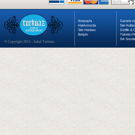
Anasayfa
Garanti ve
Hakkımızda
Site Kulla
Site Haritası
Gizlilik &
İletişim
Tüketici H
Sık Sorula
© Copyright 2013 - Sahaf Turkuaz