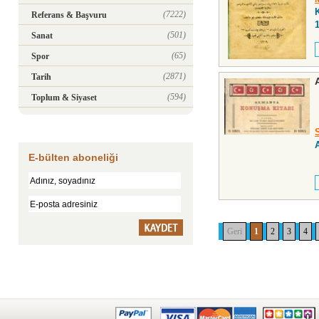
(7222)
Referans & Başvuru
(501)
Sanat
(65)
Spor
(2871)
Tarih
(594)
Toplum & Siyaset
E-bülten aboneliği
Geri
1
2
3
4