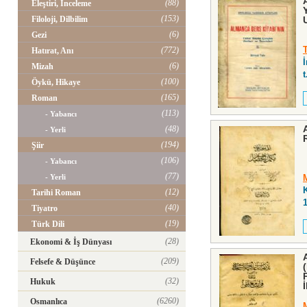
(88)
Eleştiri, İnceleme
(153)
Filoloji, Dilbilim
(6)
Gezi
(772)
Hatırat, Anı
İ
(6)
Mizah
t
(100)
Öykü, Hikaye
(165)
Roman
(113)
- Yabancı
(48)
- Yerli
(194)
Şiir
(106)
- Yabancı
(77)
- Yerli
(12)
Tarihi Roman
(40)
Tiyatro
(19)
Türk Dili
(28)
Ekonomi & İş Dünyası
(209)
Felsefe & Düşünce
(32)
Hukuk
(6260)
Osmanlıca