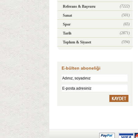
(7222)
Referans & Başvuru
(501)
Sanat
(65)
Spor
(2871)
Tarih
(594)
Toplum & Siyaset
E-bülten aboneliği