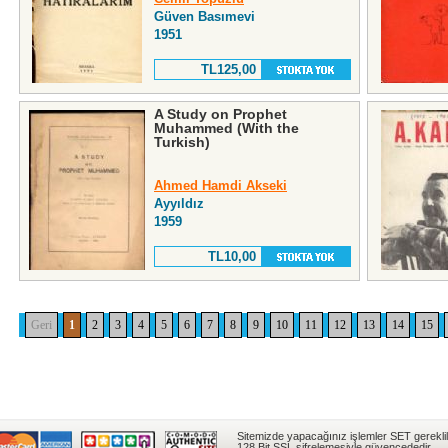
Güven Basımevi
1951
TL125,00
A Study on Prophet
Muhammed (With the
Turkish)
Ahmed Hamdi Akseki
Ayyıldız
1959
TL10,00
Geri
1
2
3
4
5
6
7
8
9
10
11
12
13
14
15
Sitemizde yapacağınız işlemler SET gereklil
128 Bit SSL şifrelemesiyle güvencededir.