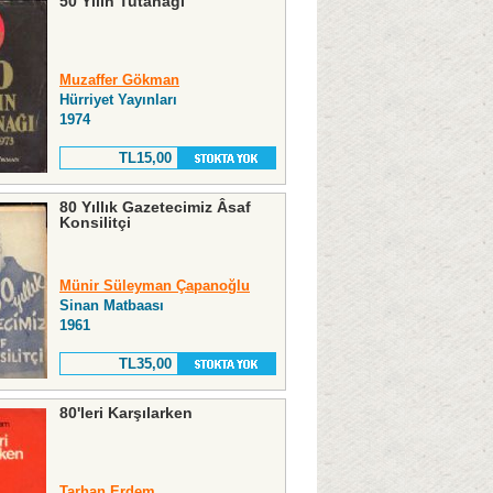
50 Yılın Tutanağı
Muzaffer Gökman
Hürriyet Yayınları
1974
TL15,00
80 Yıllık Gazetecimiz Âsaf
Konsilitçi
Münir Süleyman Çapanoğlu
Sinan Matbaası
1961
TL35,00
80'leri Karşılarken
Tarhan Erdem