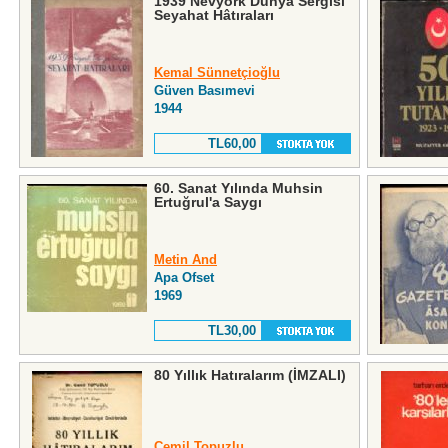
1939 Nevyork Dünya Sergisi
Seyahat Hâtıraları
Kemal Sünnetçioğlu
Güven Basımevi
1944
TL60,00
60. Sanat Yılında Muhsin
Ertuğrul'a Saygı
Metin And
Apa Ofset
1969
TL30,00
80 Yıllık Hatıralarım (İMZALI)
Cemil Topuzlu