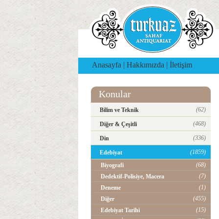
Anasayfa
|
Hakkımızda
|
İletişim
Konular
(62)
Bilim ve Teknik
(468)
Diğer & Çeşitli
(336)
Din
(1859)
Edebiyat
(68)
Biyografi
(7)
Dedektif-Polisiye, Macera
(1)
Deneme
(455)
Diğer
(15)
Edebiyat Tarihi