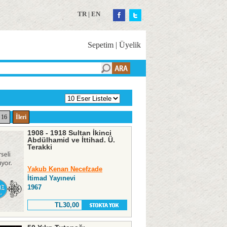
TR
|
EN
Sepetim
|
Üyelik
16
İleri
1908 - 1918 Sultan İkinci
Abdülhamid ve İttihad. Ü.
Terakki
Yakub Kenan Necefzade
İtimad Yayınevi
1967
TL30,00