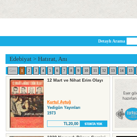
Detaylı Arama
Edebiyat
>
Hatırat, Anı
Geri
1
2
3
4
5
6
7
8
9
10
11
12
13
14
15
12 Mart ve Nihat Erim Olayı
Kurtul Aytuğ
Yedigün Yayınları
1973
TL20,00