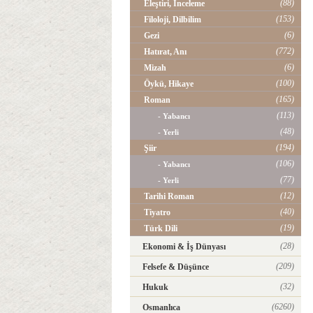
(88)
Eleştiri, İnceleme
(153)
Filoloji, Dilbilim
(6)
Gezi
(772)
Hatırat, Anı
(6)
Mizah
(100)
Öykü, Hikaye
(165)
Roman
(113)
- Yabancı
(48)
- Yerli
(194)
Şiir
(106)
- Yabancı
(77)
- Yerli
(12)
Tarihi Roman
(40)
Tiyatro
(19)
Türk Dili
(28)
Ekonomi & İş Dünyası
(209)
Felsefe & Düşünce
(32)
Hukuk
(6260)
Osmanlıca