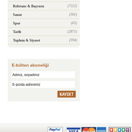
(7222)
Referans & Başvuru
(501)
Sanat
(65)
Spor
(2871)
Tarih
(594)
Toplum & Siyaset
E-bülten aboneliği