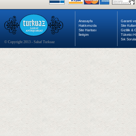
Anasayfa
Garanti ve
Hakkımızda
Site Kulla
Site Haritası
Gizlilik &
İletişim
Tüketici H
Sık Sorula
© Copyright 2013 - Sahaf Turkuaz