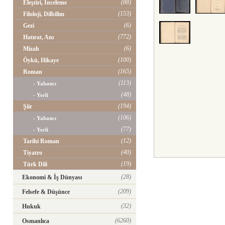
(88)
Eleştiri, İnceleme
(153)
Filoloji, Dilbilim
(6)
Gezi
(772)
Hatırat, Anı
(6)
Mizah
(100)
Öykü, Hikaye
(165)
Roman
(113)
- Yabancı
(48)
- Yerli
(194)
Şiir
(106)
- Yabancı
(77)
- Yerli
(12)
Tarihi Roman
(40)
Tiyatro
(19)
Türk Dili
(28)
Ekonomi & İş Dünyası
(209)
Felsefe & Düşünce
(32)
Hukuk
(6260)
Osmanlıca