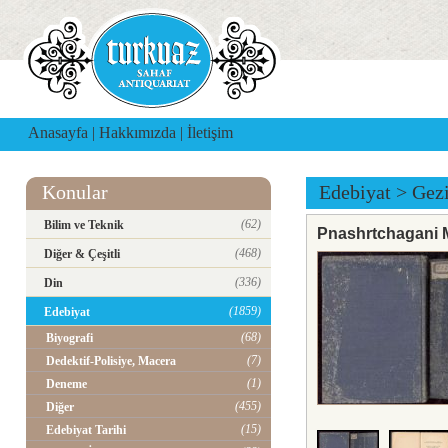
Anasayfa
|
Hakkımızda
|
İletişim
Konular
Edebiyat
>
Gez
(62)
Bilim ve Teknik
Pnashrtchagani 
(468)
Diğer & Çeşitli
(336)
Din
(1859)
Edebiyat
(68)
Biyografi
(7)
Dedektif-Polisiye, Macera
(1)
Deneme
(455)
Diğer
(15)
Edebiyat Tarihi