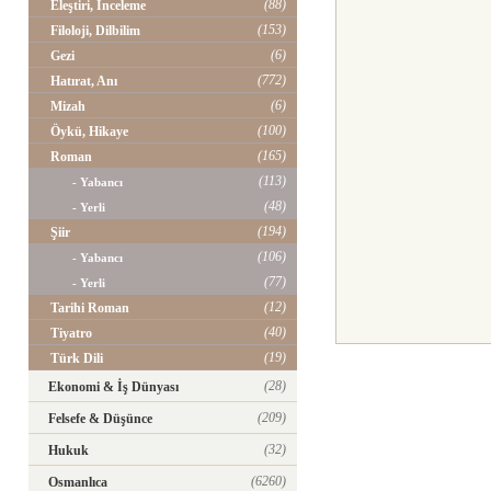
(88)
Eleştiri, İnceleme
(153)
Filoloji, Dilbilim
(6)
Gezi
(772)
Hatırat, Anı
(6)
Mizah
(100)
Öykü, Hikaye
(165)
Roman
(113)
- Yabancı
(48)
- Yerli
(194)
Şiir
(106)
- Yabancı
(77)
- Yerli
(12)
Tarihi Roman
(40)
Tiyatro
(19)
Türk Dili
(28)
Ekonomi & İş Dünyası
(209)
Felsefe & Düşünce
(32)
Hukuk
(6260)
Osmanlıca