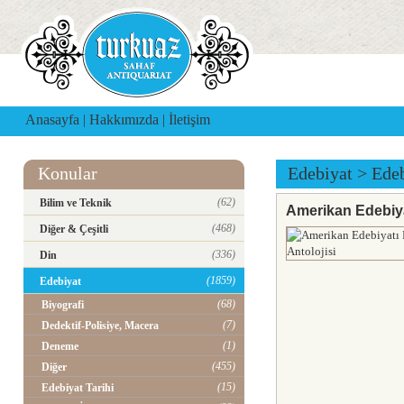
Anasayfa
|
Hakkımızda
|
İletişim
Konular
Edebiyat
>
Edeb
(62)
Bilim ve Teknik
Amerikan Edebiyat
(468)
Diğer & Çeşitli
(336)
Din
(1859)
Edebiyat
(68)
Biyografi
(7)
Dedektif-Polisiye, Macera
(1)
Deneme
(455)
Diğer
(15)
Edebiyat Tarihi