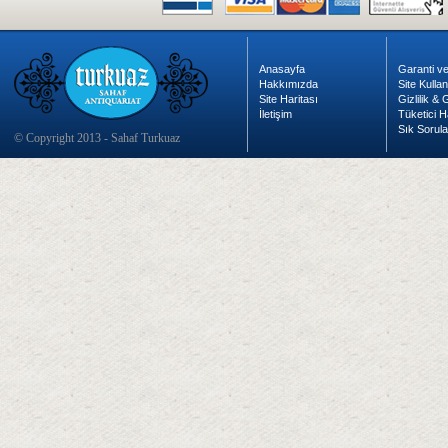
Anasayfa
Garanti ve
Hakkımızda
Site Kulla
Site Haritası
Gizlilik &
İletişim
Tüketici H
Sık Sorula
© Copyright 2013 - Sahaf Turkuaz