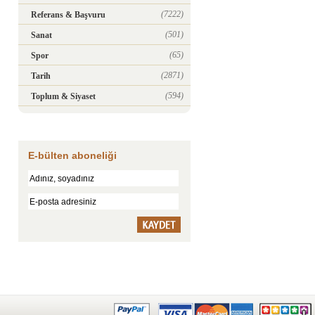
(7222)
Referans & Başvuru
(501)
Sanat
(65)
Spor
(2871)
Tarih
(594)
Toplum & Siyaset
E-bülten aboneliği