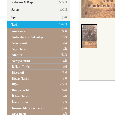
(7222)
Referans & Başvuru
(501)
Sanat
(65)
Spor
(2871)
Tarih
(43)
Anı hatırat
(32)
Antik dönem, Arkeoloji
(6)
Askeri tarih
(8)
Asya Tarihi
(311)
Atatürk
(12)
Avrupa tarihi
(8)
Balkan Tarihi
(15)
Biyografi
(3)
Bizans Tarihi
(222)
Diğer
(28)
Dünya tarihi
(8)
İktisat Tarihi
(7)
İslam Tarihi
(20)
Kurum, Müessese Tarihi
(13)
Orta Doğu