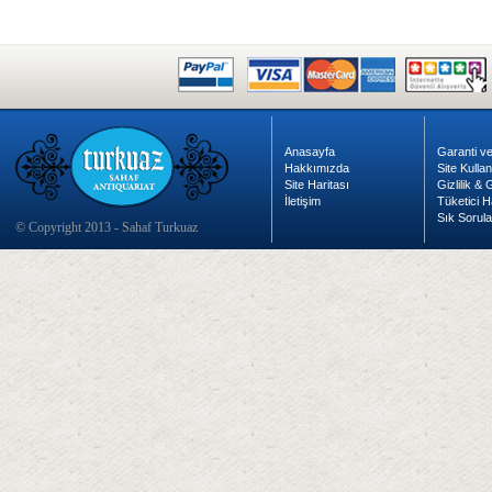
Anasayfa
Garanti ve
Hakkımızda
Site Kulla
Site Haritası
Gizlilik &
İletişim
Tüketici H
Sık Sorula
© Copyright 2013 - Sahaf Turkuaz