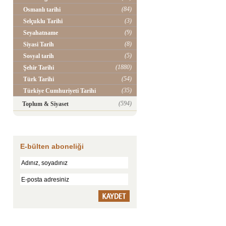
(84)
Osmanlı tarihi
(3)
Selçuklu Tarihi
(9)
Seyahatname
(8)
Siyasi Tarih
(5)
Sosyal tarih
(1880)
Şehir Tarihi
(54)
Türk Tarihi
(35)
Türkiye Cumhuriyeti Tarihi
(594)
Toplum & Siyaset
E-bülten aboneliği