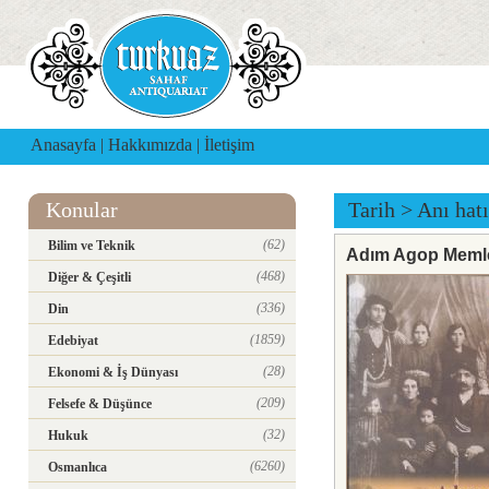
Anasayfa
|
Hakkımızda
|
İletişim
Konular
Tarih
>
Anı hatı
(62)
Bilim ve Teknik
Adım Agop Memle
(468)
Diğer & Çeşitli
(336)
Din
(1859)
Edebiyat
(28)
Ekonomi & İş Dünyası
(209)
Felsefe & Düşünce
(32)
Hukuk
(6260)
Osmanlıca