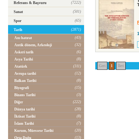
(7222)
Referans & Başvuru
(501)
Sanat
(65)
Spor
(2871)
Tarih
(43)
Anı hatırat
(32)
Antik dönem, Arkeoloji
(6)
Askeri tarih
(8)
Asya Tarihi
Geri
1
İleri
(311)
Atatürk
(12)
Avrupa tarihi
(8)
Balkan Tarihi
(15)
Biyografi
(3)
Bizans Tarihi
(222)
Diğer
(28)
Dünya tarihi
(8)
İktisat Tarihi
(7)
İslam Tarihi
(20)
Kurum, Müessese Tarihi
(13)
Orta Doğu