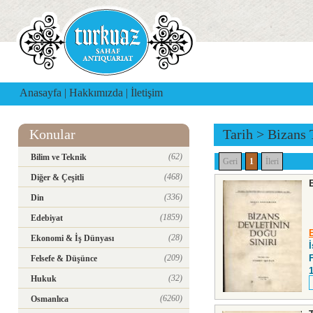
Anasayfa
|
Hakkımızda
|
İletişim
Konular
Tarih
>
Bizans 
(62)
Bilim ve Teknik
Geri
1
İleri
(468)
Diğer & Çeşitli
(336)
Din
(1859)
Edebiyat
(28)
Ekonomi & İş Dünyası
(209)
F
Felsefe & Düşünce
(32)
Hukuk
(6260)
Osmanlıca