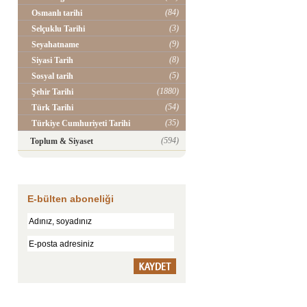
(84)
Osmanlı tarihi
(3)
Selçuklu Tarihi
(9)
Seyahatname
(8)
Siyasi Tarih
(5)
Sosyal tarih
(1880)
Şehir Tarihi
(54)
Türk Tarihi
(35)
Türkiye Cumhuriyeti Tarihi
(594)
Toplum & Siyaset
E-bülten aboneliği