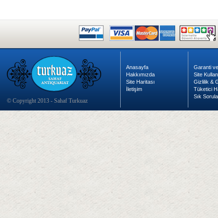
Anasayfa
Garanti ve
Hakkımızda
Site Kulla
Site Haritası
Gizlilik &
İletişim
Tüketici H
Sık Sorula
© Copyright 2013 - Sahaf Turkuaz