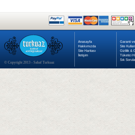
Anasayfa
Garanti ve
Hakkımızda
Site Kulla
Site Haritası
Gizlilik &
İletişim
Tüketici H
Sık Sorula
© Copyright 2013 - Sahaf Turkuaz