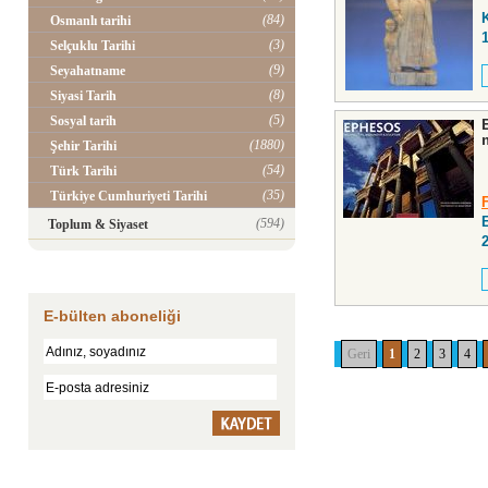
(84)
Osmanlı tarihi
(3)
Selçuklu Tarihi
(9)
Seyahatname
(8)
Siyasi Tarih
(5)
Sosyal tarih
(1880)
Şehir Tarihi
(54)
Türk Tarihi
(35)
Türkiye Cumhuriyeti Tarihi
(594)
Toplum & Siyaset
E-bülten aboneliği
Geri
1
2
3
4