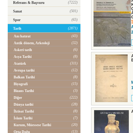
(7222)
Referans & Başvuru
(501)
Sanat
(65)
Spor
(2871)
Tarih
(43)
Anı hatırat
(32)
Antik dönem, Arkeoloji
(6)
Askeri tarih
(8)
Asya Tarihi
(311)
Atatürk
(12)
Avrupa tarihi
(8)
Balkan Tarihi
(15)
Biyografi
(3)
Bizans Tarihi
(222)
Diğer
(28)
Dünya tarihi
(8)
İktisat Tarihi
(7)
İslam Tarihi
(20)
Kurum, Müessese Tarihi
(13)
Orta Doğu