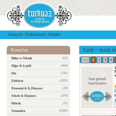
Anasayfa
|
Hakkımızda
|
İletişim
Konular
Tarih
>
Antik d
(62)
Bilim ve Teknik
Geri
1
2
3
4
(468)
Diğer & Çeşitli
(336)
Din
(1859)
Edebiyat
(28)
Ekonomi & İş Dünyası
(209)
Felsefe & Düşünce
(32)
Hukuk
(6260)
Osmanlıca