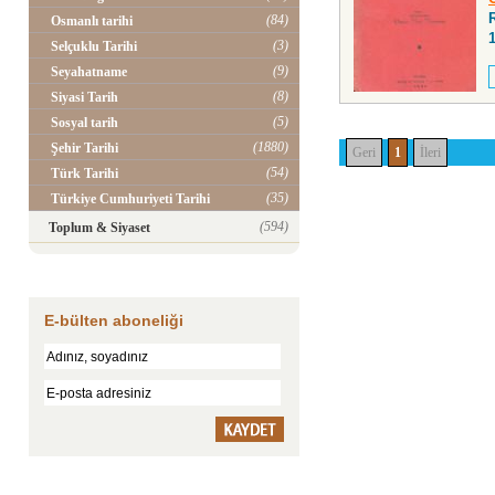
(84)
Osmanlı tarihi
(3)
Selçuklu Tarihi
(9)
Seyahatname
(8)
Siyasi Tarih
(5)
Sosyal tarih
(1880)
Şehir Tarihi
Geri
1
İleri
(54)
Türk Tarihi
(35)
Türkiye Cumhuriyeti Tarihi
(594)
Toplum & Siyaset
E-bülten aboneliği