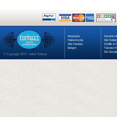
Anasayfa
Garanti ve
Hakkımızda
Site Kulla
Site Haritası
Gizlilik &
İletişim
Tüketici H
Sık Sorula
© Copyright 2013 - Sahaf Turkuaz