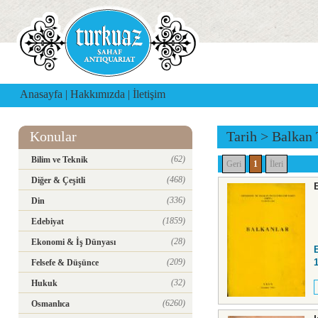
Anasayfa
|
Hakkımızda
|
İletişim
Konular
Tarih
>
Balkan 
(62)
Bilim ve Teknik
Geri
1
İleri
(468)
Diğer & Çeşitli
(336)
Din
(1859)
Edebiyat
(28)
Ekonomi & İş Dünyası
(209)
Felsefe & Düşünce
(32)
Hukuk
(6260)
Osmanlıca