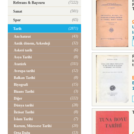
(7222)
Referans & Başvuru
(501)
Sanat
(65)
Spor
U
(2871)
Tarih
I
(43)
Anı hatırat
(32)
Antik dönem, Arkeoloji
(6)
Askeri tarih
(8)
Asya Tarihi
(311)
Atatürk
(12)
Avrupa tarihi
(8)
Balkan Tarihi
(15)
Biyografi
(3)
Bizans Tarihi
(222)
Diğer
(28)
Dünya tarihi
(8)
İktisat Tarihi
(7)
İslam Tarihi
(20)
Kurum, Müessese Tarihi
(13)
Orta Doğu