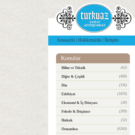
Anasayfa
|
Hakkımızda
|
İletişim
Konular
(62)
Bilim ve Teknik
(468)
Diğer & Çeşitli
(336)
Din
(1859)
Edebiyat
(28)
Ekonomi & İş Dünyası
(209)
Felsefe & Düşünce
(32)
Hukuk
(6260)
Osmanlıca