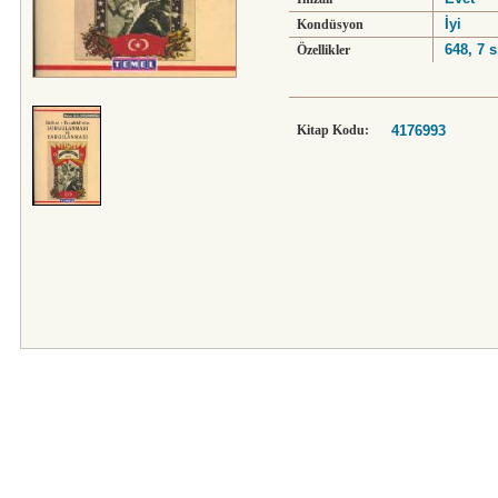
İyi
Kondüsyon
648, 7 s
Özellikler
Kitap Kodu:
4176993