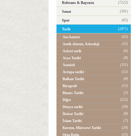
(7222)
Referans & Başvuru
(501)
Sanat
(65)
Spor
(2871)
Tarih
(43)
Anı hatırat
(32)
Antik dönem, Arkeoloji
(6)
Askeri tarih
(8)
Asya Tarihi
(311)
Atatürk
(12)
Avrupa tarihi
(8)
Balkan Tarihi
(15)
Biyografi
(3)
Bizans Tarihi
(222)
Diğer
(28)
Dünya tarihi
(8)
İktisat Tarihi
(7)
İslam Tarihi
(20)
Kurum, Müessese Tarihi
(13)
Orta Doğu