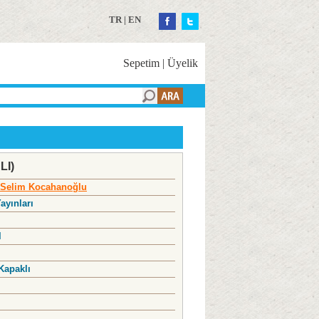
TR
|
EN
Sepetim
|
Üyelik
LI)
Selim Kocahanoğlu
ayınları
l
Kapaklı