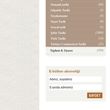
(84)
Osmanlı tarihi
(3)
Selçuklu Tarihi
(9)
Seyahatname
(8)
Siyasi Tarih
(5)
Sosyal tarih
(1880)
Şehir Tarihi
(54)
Türk Tarihi
(35)
Türkiye Cumhuriyeti Tarihi
(594)
Toplum & Siyaset
E-bülten aboneliği