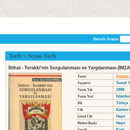
Detaylı Arama
Tarih
>
Siyasi Tarih
İttihat - Terakki'nin Sorgulanması ve Yargılanması (İMZA
Osman 
Yazar
Temel Y
Yayınevi
1998
Yayın Yılı
İstanbu
Yayın Yeri
Türkçe
Dil
Karton 
Cilt
Hayır
Güzel Cilt
Hayır
Birinci Baskı
Evet
İmzalı