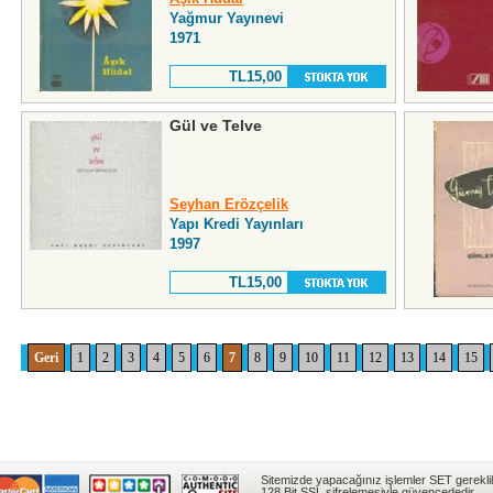
Yağmur Yayınevi
1971
TL15,00
Gül ve Telve
Seyhan Erözçelik
Yapı Kredi Yayınları
1997
TL15,00
Geri
1
2
3
4
5
6
7
8
9
10
11
12
13
14
15
Sitemizde yapacağınız işlemler SET gereklil
128 Bit SSL şifrelemesiyle güvencededir.