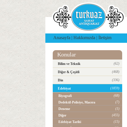
Anasayfa
|
Hakkımızda
|
İletişim
Konular
(62)
Bilim ve Teknik
(468)
Diğer & Çeşitli
(336)
Din
(1859)
Edebiyat
(68)
Biyografi
(7)
Dedektif-Polisiye, Macera
(1)
Deneme
(455)
Diğer
(15)
Edebiyat Tarihi