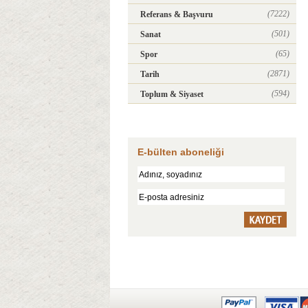
(7222)
Referans & Başvuru
(501)
Sanat
(65)
Spor
(2871)
Tarih
(594)
Toplum & Siyaset
E-bülten aboneliği