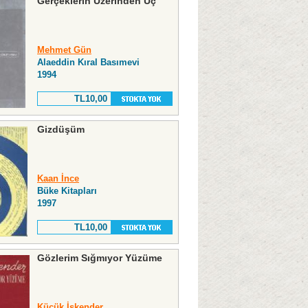
Gerçeklerin Üzerinden Uç
Mehmet Gün
Alaeddin Kıral Basımevi
1994
TL10,00
Gizdüşüm
Kaan İnce
Büke Kitapları
1997
TL10,00
Gözlerim Sığmıyor Yüzüme
Küçük İskender