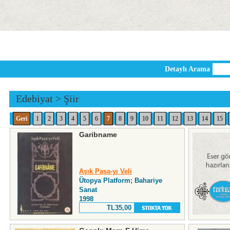
Detaylı Arama
Edebiyat
>
Şiir
Geri
1
2
3
4
5
6
7
8
9
10
11
12
13
14
15
Garibname
Aşık Paşa-yı Veli
Ütopya Platform; Bahariye
Sanat
1998
TL35,00