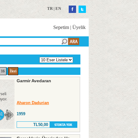
TR
|
EN
Sepetim
|
Üyelik
16
İleri
Garmir Avedaran
Aharon Dadurian
1959
TL50,00