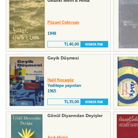
Geankı Mern E Hima
Püzant Çekicyan
1948
TL40,00
Geyik Düşmesi
Halil Kocagöz
Yeditepe yayınları
1965
TL35,00
Gönül Diyarından Deyişler
Aşık Hüdai