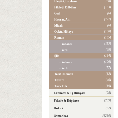
(88)
Eleştiri, İnceleme
(153)
Filoloji, Dilbilim
(6)
Gezi
(772)
Hatırat, Anı
(6)
Mizah
(100)
Öykü, Hikaye
(165)
Roman
(113)
- Yabancı
(48)
- Yerli
(194)
Şiir
(106)
- Yabancı
(77)
- Yerli
(12)
Tarihi Roman
(40)
Tiyatro
(19)
Türk Dili
(28)
Ekonomi & İş Dünyası
(209)
Felsefe & Düşünce
(32)
Hukuk
(6260)
Osmanlıca