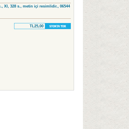
., XI, 328 s., metin içi resimlidir., 06544
TL25,00