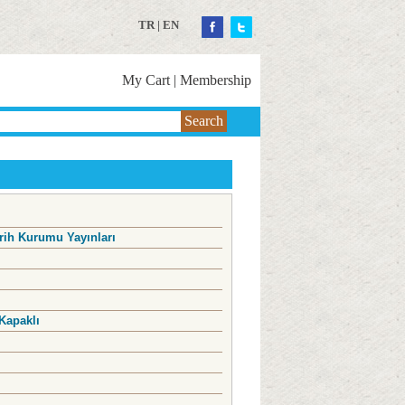
TR
|
EN
My Cart
|
Membership
Search
rih Kurumu Yayınları
Kapaklı