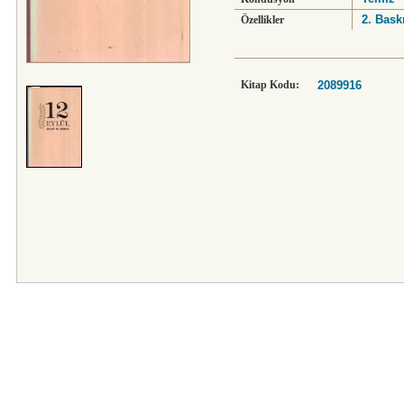
2. Baskı
Özellikler
Kitap Kodu:
2089916