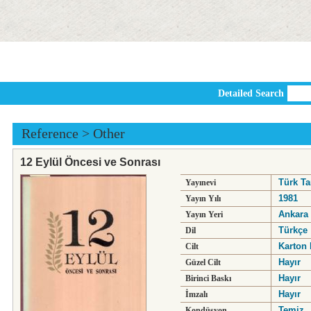
Detailed Search
Reference
>
Other
12 Eylül Öncesi ve Sonrası
Türk Ta
Yayınevi
1981
Yayın Yılı
Ankara
Yayın Yeri
Türkçe
Dil
Karton 
Cilt
Hayır
Güzel Cilt
Hayır
Birinci Baskı
Hayır
İmzalı
Temiz
Kondüsyon