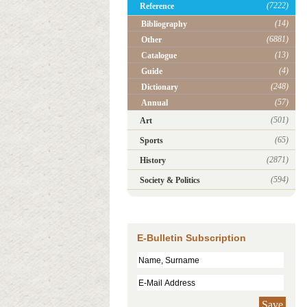
(7222)
Reference
(14)
Bibliography
(6881)
Other
(13)
Catalogue
(4)
Guide
(248)
Dictionary
(57)
Annual
(501)
Art
(65)
Sports
(2871)
History
(594)
Society & Politics
E-Bulletin Subscription
Save