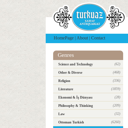
HomePage
|
About
|
Contact
Genres
(62)
Science and Technology
(468)
Other & Diverse
(336)
Religion
(1859)
Literature
(28)
Ekonomi & İş Dünyası
(209)
Philosophy & Thinking
(32)
Law
(6260)
Ottoman Turkish