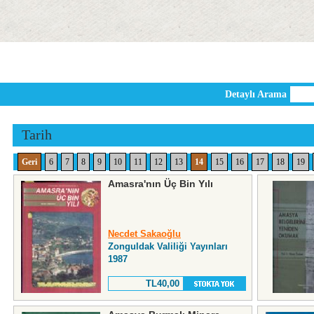
Detaylı Arama
Tarih
Geri
6
7
8
9
10
11
12
13
14
15
16
17
18
19
Amasra'nın Üç Bin Yılı
Necdet Sakaoğlu
Zonguldak Valiliği Yayınları
1987
TL40,00