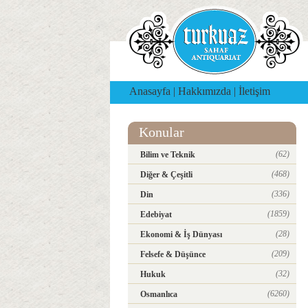
Anasayfa
|
Hakkımızda
|
İletişim
Konular
(62)
Bilim ve Teknik
(468)
Diğer & Çeşitli
(336)
Din
(1859)
Edebiyat
(28)
Ekonomi & İş Dünyası
(209)
Felsefe & Düşünce
(32)
Hukuk
(6260)
Osmanlıca