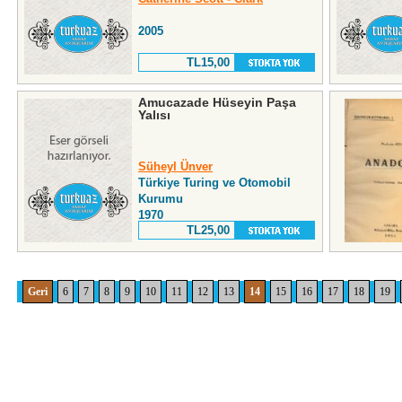
2005
TL15,00
Amucazade Hüseyin Paşa
Yalısı
Süheyl Ünver
Türkiye Turing ve Otomobil
Kurumu
1970
TL25,00
Geri
6
7
8
9
10
11
12
13
14
15
16
17
18
19