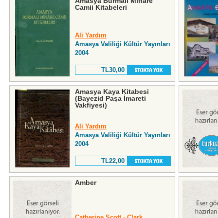
Amasya Burmalı Minare
Camii Kitabeleri
Ali Yardım
Amasya Valiliği Kültür Yayınları
2004
TL30,00
Amasya Kaya Kitabesi
(Bayezid Paşa İmareti
Vakfiyesi)
Ali Yardım
Amasya Valiliği Kültür Yayınları
2004
TL22,00
Amber
Catherine Scott - Clark