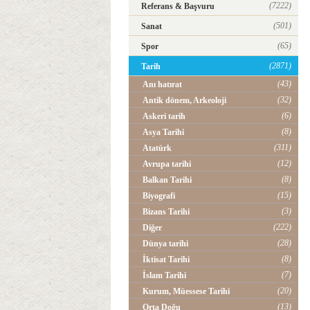
(7222)
Referans & Başvuru
(501)
Sanat
(65)
Spor
(2871)
Tarih
(43)
Anı hatırat
(32)
Antik dönem, Arkeoloji
(6)
Askeri tarih
(8)
Asya Tarihi
(311)
Atatürk
(12)
Avrupa tarihi
(8)
Balkan Tarihi
(15)
Biyografi
(3)
Bizans Tarihi
(222)
Diğer
(28)
Dünya tarihi
(8)
İktisat Tarihi
(7)
İslam Tarihi
(20)
Kurum, Müessese Tarihi
(13)
Orta Doğu