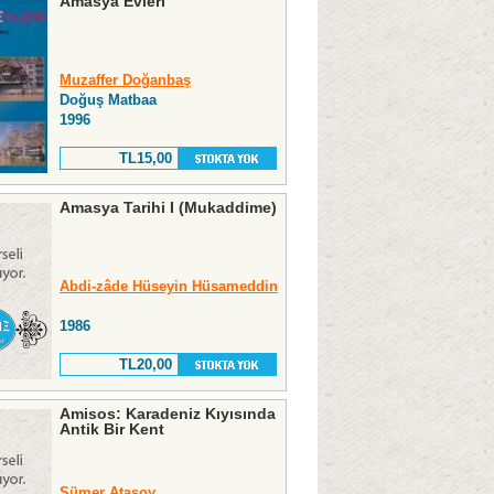
Amasya Evleri
Muzaffer Doğanbaş
Doğuş Matbaa
1996
TL15,00
Amasya Tarihi I (Mukaddime)
Abdi-zâde Hüseyin Hüsameddin
1986
TL20,00
Amisos: Karadeniz Kıyısında
Antik Bir Kent
Sümer Atasoy