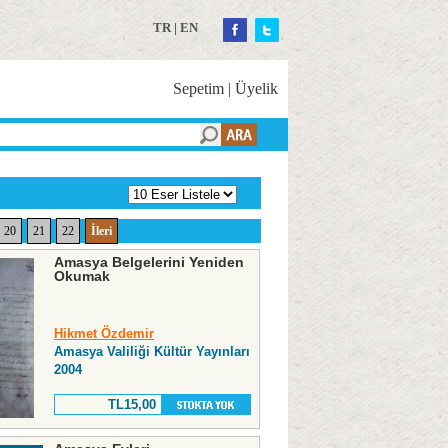
TR
|
EN
Sepetim
|
Üyelik
20
21
22
İleri
Amasya Belgelerini Yeniden
Okumak
Hikmet Özdemir
Amasya Valiliği Kültür Yayınları
2004
TL15,00