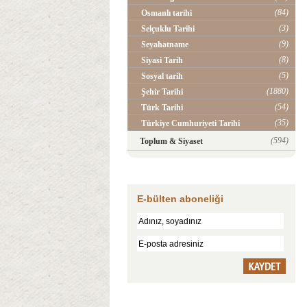
(84)
Osmanlı tarihi
(3)
Selçuklu Tarihi
(9)
Seyahatname
(8)
Siyasi Tarih
(5)
Sosyal tarih
(1880)
Şehir Tarihi
(54)
Türk Tarihi
(35)
Türkiye Cumhuriyeti Tarihi
(594)
Toplum & Siyaset
E-bülten aboneliği