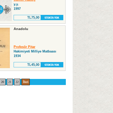
y.y.
1997
TL75,00
Anadolu
Profesör Pitar
Hakimiyeti Milliye Matbaası
1934
TL45,00
20
21
22
İleri