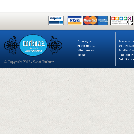
Anasayfa
Garanti ve
Hakkımızda
Site Kulla
Site Haritası
Gizlilik &
İletişim
Tüketici H
Sık Sorula
© Copyright 2013 - Sahaf Turkuaz