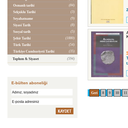
(84)
Osmanlı tarihi
(3)
Selçuklu Tarihi
(9)
Seyahatname
(8)
Siyasi Tarih
(5)
Sosyal tarih
(1880)
Şehir Tarihi
(54)
Türk Tarihi
(35)
Türkiye Cumhuriyeti Tarihi
T
(594)
Toplum & Siyaset
t
E-bülten aboneliği
Geri
8
9
10
11