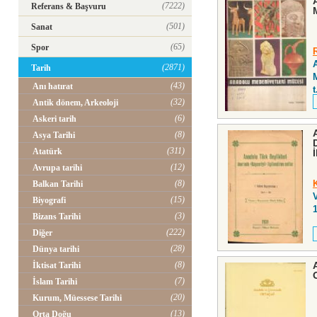
(7222)
Referans & Başvuru
(501)
Sanat
(65)
Spor
(2871)
Tarih
(43)
Anı hatırat
t
(32)
Antik dönem, Arkeoloji
(6)
Askeri tarih
(8)
Asya Tarihi
(311)
Atatürk
(12)
Avrupa tarihi
(8)
Balkan Tarihi
(15)
Biyografi
(3)
Bizans Tarihi
(222)
Diğer
(28)
Dünya tarihi
(8)
İktisat Tarihi
(7)
İslam Tarihi
(20)
Kurum, Müessese Tarihi
(13)
Orta Doğu