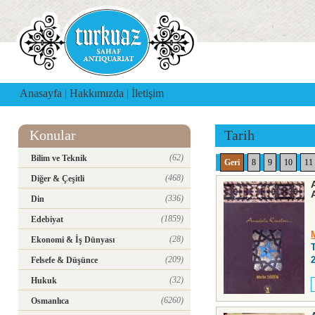
Anasayfa
|
Hakkımızda
|
İletişim
Konular
Tarih
(62)
Bilim ve Teknik
Geri
8
9
10
11
(468)
Diğer & Çeşitli
(336)
Din
(1859)
Edebiyat
(28)
Ekonomi & İş Dünyası
(209)
Felsefe & Düşünce
(32)
Hukuk
(6260)
Osmanlıca