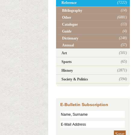
(7222)
Reference
(14)
Bibliography
(6881)
Other
(13)
Catalogue
(4)
Guide
(248)
Dictionary
(57)
Annual
(501)
Art
(65)
Sports
(2871)
History
(594)
Society & Politics
E-Bulletin Subscription
Save