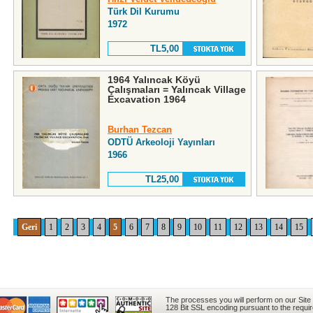
Türk Dil Kurumu
1972
TL5,00
1964 Yalıncak Köyü
Çalışmaları = Yalıncak Village
Excavation 1964
Burhan Tezcan
ODTÜ Arkeoloji Yayınları
1966
TL25,00
Geri
1
2
3
4
5
6
7
8
9
10
11
12
13
14
15
The processes you will perform on our Site
128 Bit SSL encoding pursuant to the requi