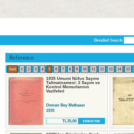
Detailed Search
Reference
Geri
1
2
3
4
5
6
7
8
9
10
11
12
13
14
15
1935 Umumi Nüfus Sayımı
Talimatnamesi: 2 Sayım ve
Kontrol Memurlarının
Vazifeleri
Osman Bey Matbaası
1935
TL35,00