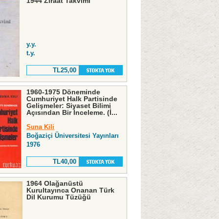
1944 Ziraat Takvimi
y.y.
t.y.
TL25,00
1960-1975 Döneminde
Cumhuriyet Halk Partisinde
Gelişmeler: Siyaset Bilimi
Açısından Bir İnceleme. (İ...
Suna Kili
Boğaziçi Üniversitesi Yayınları
1976
TL40,00
1964 Olağanüstü
Kurultayınca Onanan Türk
Dil Kurumu Tüzüğü