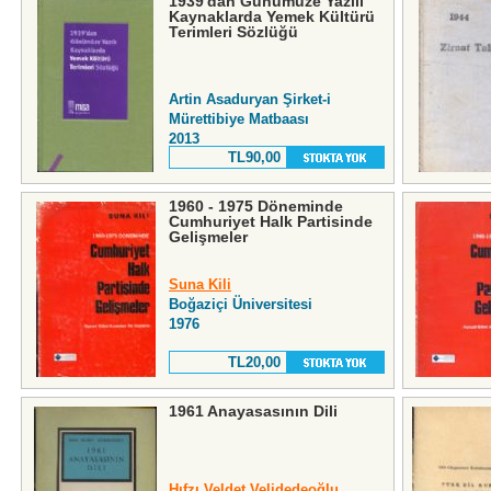
1939'dan Günümüze Yazılı
Kaynaklarda Yemek Kültürü
Terimleri Sözlüğü
Artin Asaduryan Şirket-i
Mürettibiye Matbaası
2013
TL90,00
1960 - 1975 Döneminde
Cumhuriyet Halk Partisinde
Gelişmeler
Suna Kili
Boğaziçi Üniversitesi
1976
TL20,00
1961 Anayasasının Dili
Hıfzı Veldet Velidedeoğlu