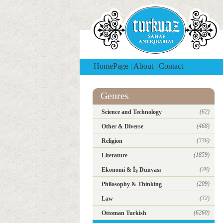
HomePage
|
About
|
Contact
Genres
(62)
Science and Technology
(468)
Other & Diverse
(336)
Religion
(1859)
Literature
(28)
Ekonomi & İş Dünyası
(209)
Philosophy & Thinking
(32)
Law
(6260)
Ottoman Turkish