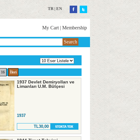
TR
|
EN
My Cart
|
Membership
Search
16
İleri
1937 Devlet Demiryolları ve
Limanları U.M. Bütçesi
1937
TL30,00