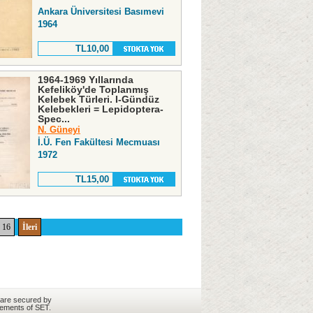
Ankara Üniversitesi Basımevi
1964
TL10,00
1964-1969 Yıllarında
Kefeliköy'de Toplanmış
Kelebek Türleri. I-Gündüz
Kelebekleri = Lepidoptera-
Spec...
N. Güneyi
İ.Ü. Fen Fakültesi Mecmuası
1972
TL15,00
16
İleri
 are secured by
rements of SET.