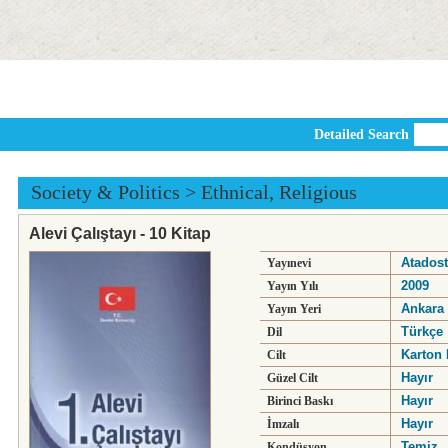
Detailed Search
Society & Politics
>
Ethnical, Religious
Alevi Çalıştayı - 10 Kitap
Atadost
Yayınevi
2009
Yayın Yılı
Ankara
Yayın Yeri
Türkçe
Dil
Karton 
Cilt
Hayır
Güzel Cilt
Hayır
Birinci Baskı
Hayır
İmzalı
Temiz
Kondüsyon