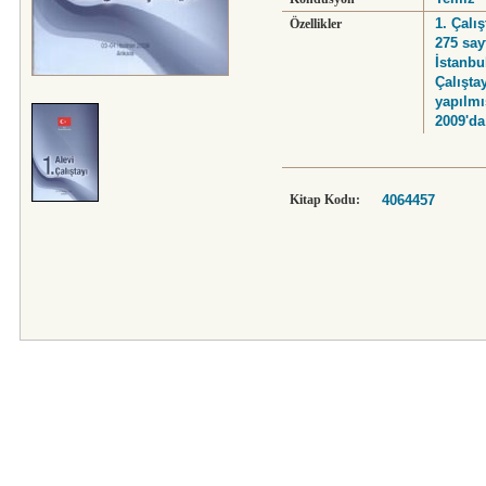
1. Çalı
Özellikler
275 say
İstanbul
Çalışta
yapılmış
2009'da
Kitap Kodu:
4064457