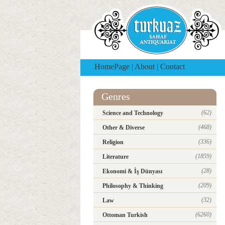
HomePage
|
About
|
Contact
Genres
(62)
Science and Technology
(468)
Other & Diverse
(336)
Religion
(1859)
Literature
(28)
Ekonomi & İş Dünyası
(209)
Philosophy & Thinking
(32)
Law
(6260)
Ottoman Turkish