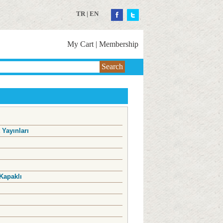
TR
|
EN
My Cart
|
Membership
Search
 Yayınları
Kapaklı