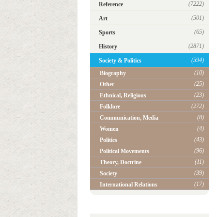
(7222)
Reference
(501)
Art
(65)
Sports
(2871)
History
(594)
Society & Politics
(10)
Biography
(25)
Other
(23)
Ethnical, Religious
(272)
Folklore
(8)
Communication, Media
(4)
Women
(43)
Politics
(96)
Political Movements
(11)
Theory, Doctrine
(39)
Society
(17)
International Relations