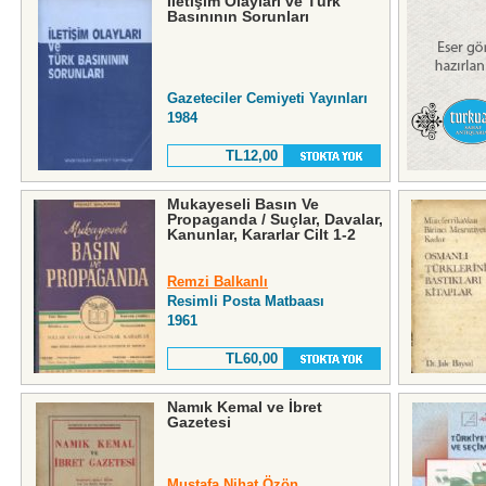
İletişim Olayları ve Türk
Basınının Sorunları
Gazeteciler Cemiyeti Yayınları
1984
TL12,00
Mukayeseli Basın Ve
Propaganda / Suçlar, Davalar,
Kanunlar, Kararlar Cilt 1-2
Remzi Balkanlı
Resimli Posta Matbaası
1961
TL60,00
Namık Kemal ve İbret
Gazetesi
Mustafa Nihat Özön