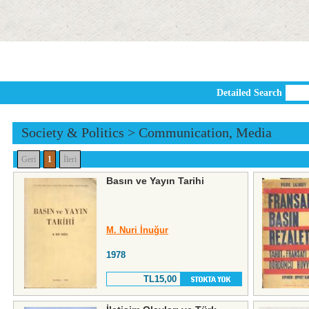
Detailed Search
Society & Politics
>
Communication, Media
Geri
1
İleri
Basın ve Yayın Tarihi
M. Nuri İnuğur
1978
TL15,00