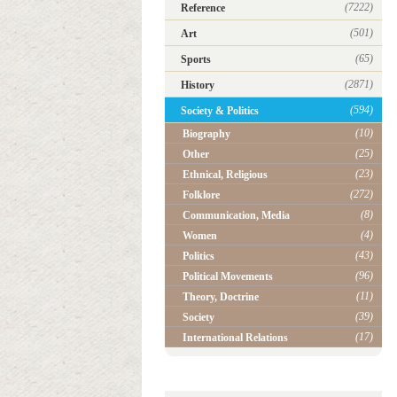
(7222)
Reference
(501)
Art
(65)
Sports
(2871)
History
(594)
Society & Politics
(10)
Biography
(25)
Other
(23)
Ethnical, Religious
(272)
Folklore
(8)
Communication, Media
(4)
Women
(43)
Politics
(96)
Political Movements
(11)
Theory, Doctrine
(39)
Society
(17)
International Relations