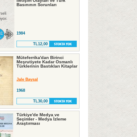
İletişim Olayları ve Türk
Basınının Sorunları
1984
TL12,00
Müteferrika'dan Birinci
Meşrutiyete Kadar Osmanlı
Türklerinin Bastıkları Kitaplar
Jale Baysal
1968
TL30,00
Türkiye'de Medya ve
Seçimler - Medya İzleme
Araştırması