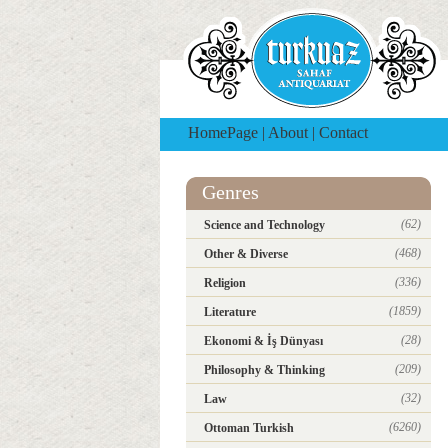
HomePage
|
About
|
Contact
Genres
(62)
Science and Technology
(468)
Other & Diverse
(336)
Religion
(1859)
Literature
(28)
Ekonomi & İş Dünyası
(209)
Philosophy & Thinking
(32)
Law
(6260)
Ottoman Turkish