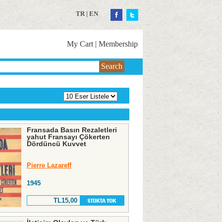
TR
|
EN
My Cart
|
Membership
Search
Fransada Basın Rezaletleri
yahut Fransayı Çökerten
Dördüncü Kuvvet
Pierre Lazareff
1945
TL15,00