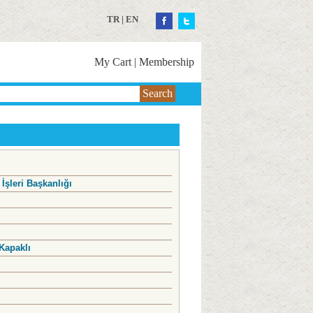
TR
|
EN
My Cart
|
Membership
Search
 İşleri Başkanlığı
Kapaklı