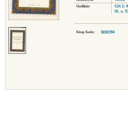
Cilt 1: 
Özellikler
IX, s. 5
Kitap Kodu:
3692394