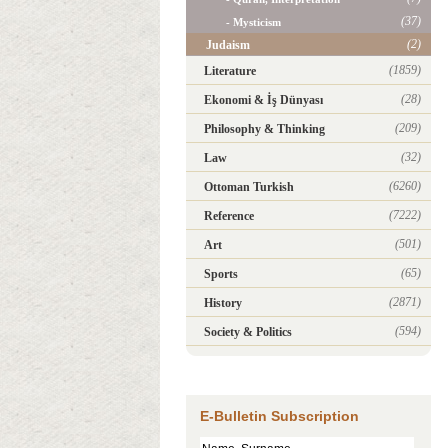
(37)
- Mysticism
(2)
Judaism
(1859)
Literature
(28)
Ekonomi & İş Dünyası
(209)
Philosophy & Thinking
(32)
Law
(6260)
Ottoman Turkish
(7222)
Reference
(501)
Art
(65)
Sports
(2871)
History
(594)
Society & Politics
E-Bulletin Subscription