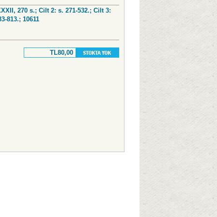
XXXII, 270 s.; Cilt 2: s. 271-532.; Cilt 3:
33-813.; 10611
TL80,00