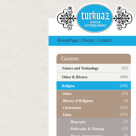
HomePage
|
About
|
Contact
Genres
(62)
Science and Technology
(468)
Other & Diverse
(336)
Religion
(20)
Other
(3)
History of Religions
(231)
Christianity
(151)
Islam
(7)
- Biography
(12)
- Philosophy & Thinking
(7)
- Quran, Interpretation