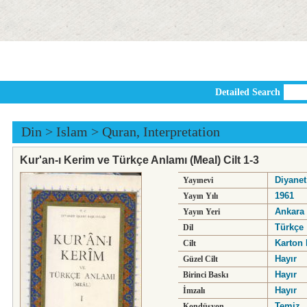
Detailed Search
Din
>
Islam
>
Quran, Interpretation
Kur'an-ı Kerim ve Türkçe Anlamı (Meal) Cilt 1-3
Diyanet
Yayınevi
1961
Yayın Yılı
Ankara
Yayın Yeri
Türkçe
Dil
Karton 
Cilt
Hayır
Güzel Cilt
Hayır
Birinci Baskı
Hayır
İmzalı
Temiz
Kondüsyon