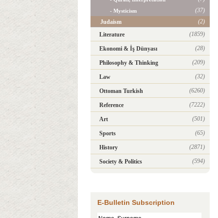
(37)
- Mysticism
(2)
Judaism
(1859)
Literature
(28)
Ekonomi & İş Dünyası
(209)
Philosophy & Thinking
(32)
Law
(6260)
Ottoman Turkish
(7222)
Reference
(501)
Art
(65)
Sports
(2871)
History
(594)
Society & Politics
E-Bulletin Subscription