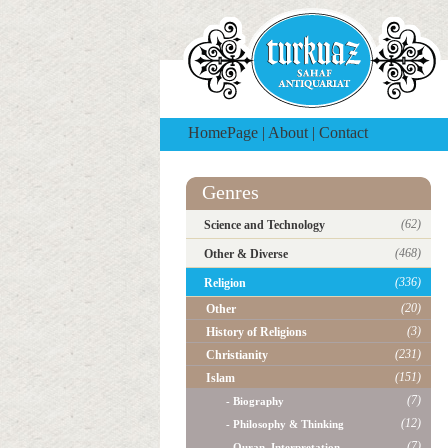
HomePage
|
About
|
Contact
Genres
(62)
Science and Technology
(468)
Other & Diverse
(336)
Religion
(20)
Other
(3)
History of Religions
(231)
Christianity
(151)
Islam
(7)
- Biography
(12)
- Philosophy & Thinking
(7)
- Quran, Interpretation