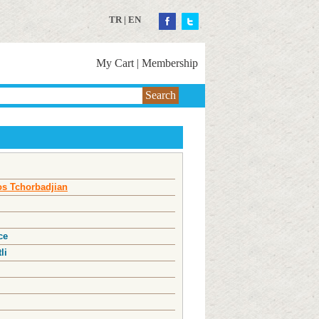
TR
|
EN
My Cart
|
Membership
Search
s Tchorbadjian
ce
li