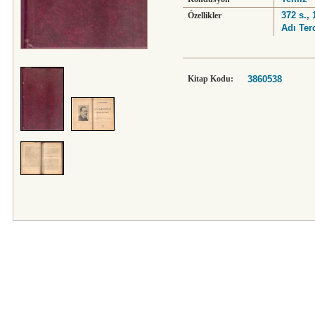
372 s.,
Özellikler
Adı Ter
Kitap Kodu:
3860538