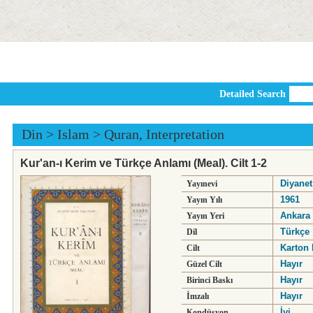
Detailed Search
Din
>
Islam
>
Quran, Interpretation
Kur'an-ı Kerim ve Türkçe Anlamı (Meal). Cilt 1-2
Diyanet
Yayınevi
1961
Yayın Yılı
Ankara
Yayın Yeri
Türkçe
Dil
Karton 
Cilt
Hayır
Güzel Cilt
Hayır
Birinci Baskı
Hayır
İmzalı
İyi
Kondüsyon