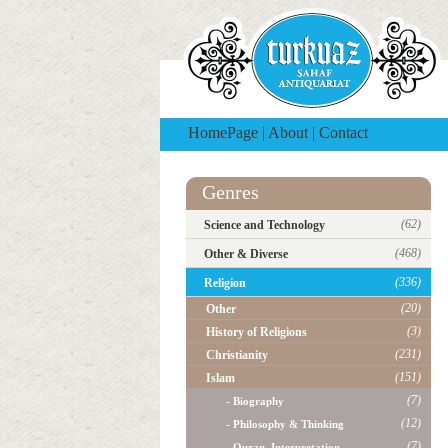
HomePage
|
About
|
Contact
Genres
(62)
Science and Technology
(468)
Other & Diverse
(336)
Religion
(20)
Other
(3)
History of Religions
(231)
Christianity
(151)
Islam
(7)
- Biography
(12)
- Philosophy & Thinking
(7)
- Quran, Interpretation