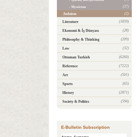
(37)
- Mysticism
(2)
Judaism
(1859)
Literature
(28)
Ekonomi & İş Dünyası
(209)
Philosophy & Thinking
(32)
Law
(6260)
Ottoman Turkish
(7222)
Reference
(501)
Art
(65)
Sports
(2871)
History
(594)
Society & Politics
E-Bulletin Subscription