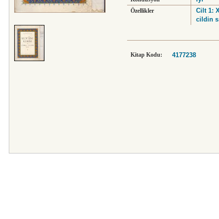
Cilt 1: 
Özellikler
cildin 
Kitap Kodu:
4177238