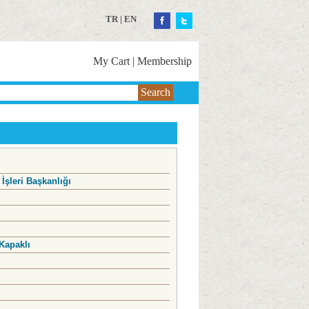
TR
|
EN
My Cart
|
Membership
Search
 İşleri Başkanlığı
Kapaklı