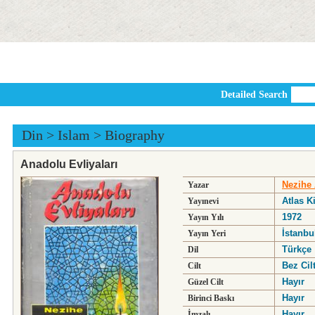
Detailed Search
Din
>
Islam
>
Biography
Anadolu Evliyaları
Nezihe
Yazar
Atlas K
Yayınevi
1972
Yayın Yılı
İstanbu
Yayın Yeri
Türkçe
Dil
Bez Cilt
Cilt
Hayır
Güzel Cilt
Hayır
Birinci Baskı
Hayır
İmzalı