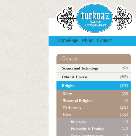
HomePage
|
About
|
Contact
Genres
(62)
Science and Technology
(468)
Other & Diverse
(336)
Religion
(20)
Other
(3)
History of Religions
(231)
Christianity
(151)
Islam
(7)
- Biography
(12)
- Philosophy & Thinking
(7)
- Quran, Interpretation