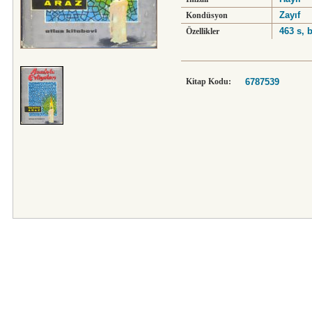
Zayıf
Kondüsyon
463 s, b
Özellikler
Kitap Kodu:
6787539