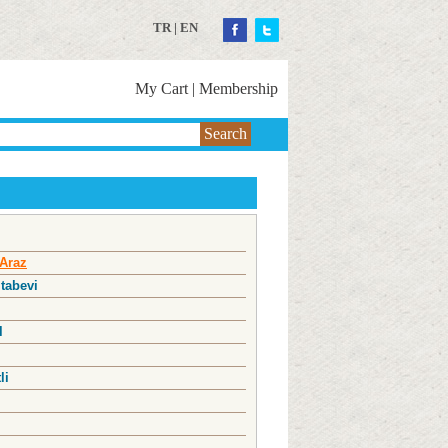
TR
|
EN
My Cart
|
Membership
Search
 Araz
itabevi
l
li