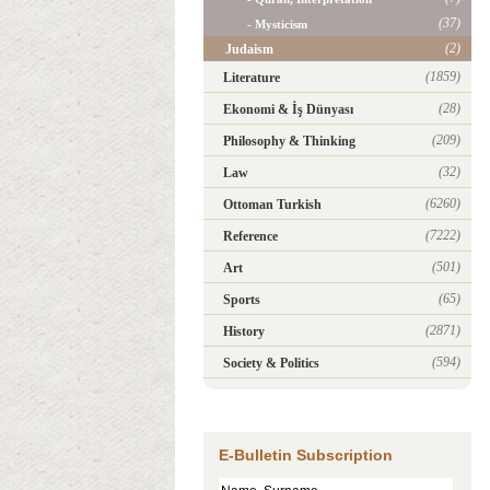
(37)
- Mysticism
(2)
Judaism
(1859)
Literature
(28)
Ekonomi & İş Dünyası
(209)
Philosophy & Thinking
(32)
Law
(6260)
Ottoman Turkish
(7222)
Reference
(501)
Art
(65)
Sports
(2871)
History
(594)
Society & Politics
E-Bulletin Subscription