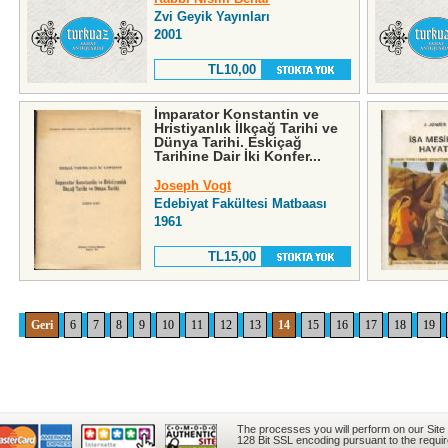
Zvi Geyik Yayınları
2001
TL10,00
İmparator Konstantin ve
Hristiyanlık İlkçağ Tarihi ve
Dünya Tarihi. Eskiçağ
Tarihine Dair İki Konfer...
Joseph Vogt
Edebiyat Fakültesi Matbaası
1961
TL15,00
Geri
6
7
8
9
10
11
12
13
14
15
16
17
18
19
The processes you will perform on our Site
128 Bit SSL encoding pursuant to the requi