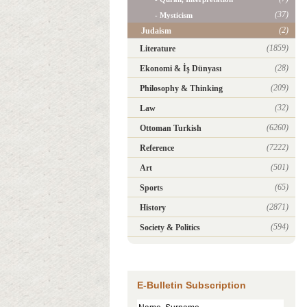
(37)
- Mysticism
(2)
Judaism
(1859)
Literature
(28)
Ekonomi & İş Dünyası
(209)
Philosophy & Thinking
(32)
Law
(6260)
Ottoman Turkish
(7222)
Reference
(501)
Art
(65)
Sports
(2871)
History
(594)
Society & Politics
E-Bulletin Subscription