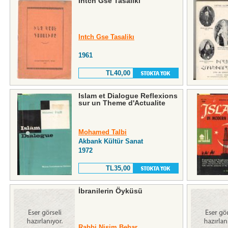
Intch Gse Tasalikı
Intch Gse Tasalikı
1961
TL40,00
Islam et Dialogue Reflexions
sur un Theme d'Actualite
Mohamed Talbi
Akbank Kültür Sanat
1972
TL35,00
İbranilerin Öyküsü
Rabbi Nisim Behar