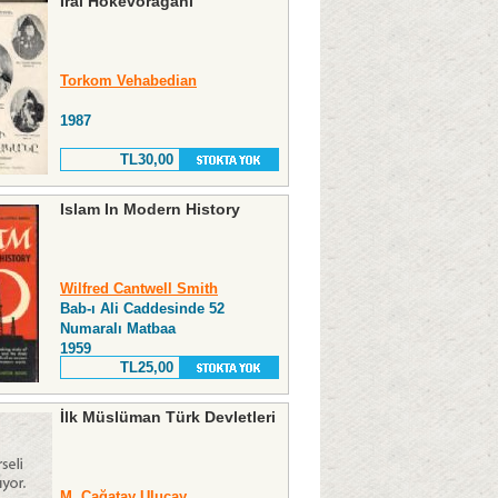
Irai Hokevoraganı
Torkom Vehabedian
1987
TL30,00
Islam In Modern History
Wilfred Cantwell Smith
Bab-ı Ali Caddesinde 52
Numaralı Matbaa
1959
TL25,00
İlk Müslüman Türk Devletleri
M. Çağatay Uluçay