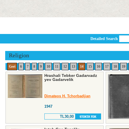
Detailed Search
Religion
Geri
6
7
8
9
10
11
12
13
14
15
16
17
18
19
Hrashali Tebker Gadarvadz
yev Gadarvelik
Dimateos H. Tchorbadjian
1947
TL30,00