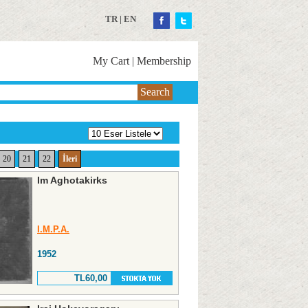
TR
|
EN
My Cart
|
Membership
Search
20
21
22
İleri
Im Aghotakirks
I.M.P.A.
1952
TL60,00