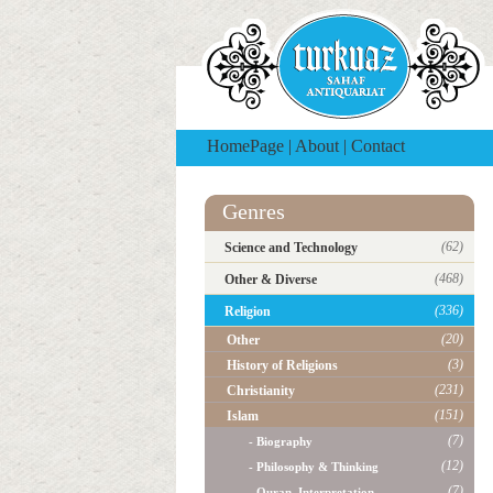
HomePage
|
About
|
Contact
Genres
(62)
Science and Technology
(468)
Other & Diverse
(336)
Religion
(20)
Other
(3)
History of Religions
(231)
Christianity
(151)
Islam
(7)
- Biography
(12)
- Philosophy & Thinking
(7)
- Quran, Interpretation