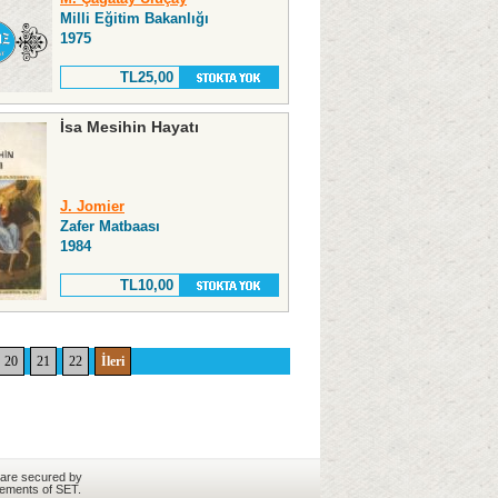
Milli Eğitim Bakanlığı
1975
TL25,00
İsa Mesihin Hayatı
J. Jomier
Zafer Matbaası
1984
TL10,00
20
21
22
İleri
 are secured by
rements of SET.