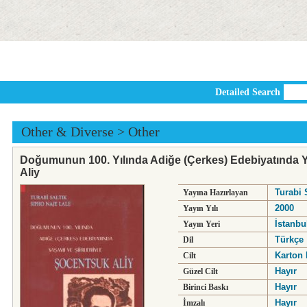
Detailed Search
Other & Diverse
>
Other
Doğumunun 100. Yılında Adiğe (Çerkes) Edebiyatında Ya
Aliy
Turabi 
Yayına Hazırlayan
2000
Yayın Yılı
İstanbu
Yayın Yeri
Türkçe
Dil
Karton 
Cilt
Hayır
Güzel Cilt
Hayır
Birinci Baskı
Hayır
İmzalı