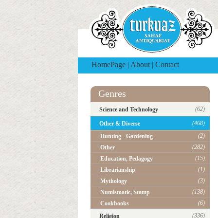
HomePage
|
About
|
Contact
Genres
(62)
Science and Technology
(468)
Other & Diverse
(2)
Hunting - Gardening
(282)
Other
(15)
Education, Pedagogy
(1)
Librarianship
(3)
Mythology
(138)
Numismatic, Stamp
(6)
Cookbooks
(336)
Religion