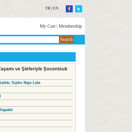
TR
|
EN
My Cart
|
Membership
Search
şamı ve Şiirleriyle Şocentsuk
Saltık; Sipho Naje Lale
l
Kapaklı