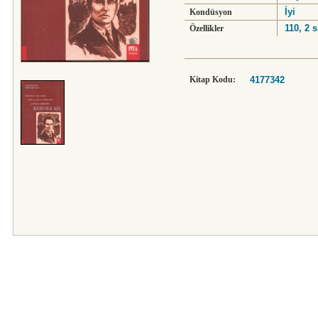
İyi
Kondüsyon
110, 2 s
Özellikler
Kitap Kodu:
4177342