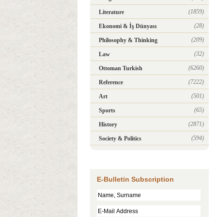
(1859)
Literature
(28)
Ekonomi & İş Dünyası
(209)
Philosophy & Thinking
(32)
Law
(6260)
Ottoman Turkish
(7222)
Reference
(501)
Art
(65)
Sports
(2871)
History
(594)
Society & Politics
E-Bulletin Subscription