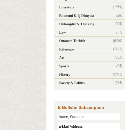
(1859)
Literature
(28)
Ekonomi & İş Dünyası
(209)
Philosophy & Thinking
(32)
Law
(6260)
Ottoman Turkish
(7222)
Reference
(501)
Art
(65)
Sports
(2871)
History
(594)
Society & Politics
E-Bulletin Subscription