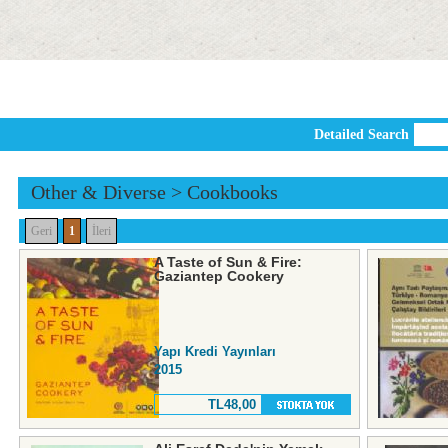
Detailed Search
Other & Diverse
>
Cookbooks
Geri
1
İleri
A Taste of Sun & Fire:
Gaziantep Cookery
Yapı Kredi Yayınları
2015
TL48,00