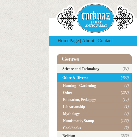
HomePage
|
About
|
Contact
Genres
(62)
Science and Technology
(468)
Other & Diverse
(2)
Hunting - Gardening
(282)
Other
(15)
Education, Pedagogy
(1)
Librarianship
(3)
Mythology
(138)
Numismatic, Stamp
(6)
Cookbooks
(336)
Religion