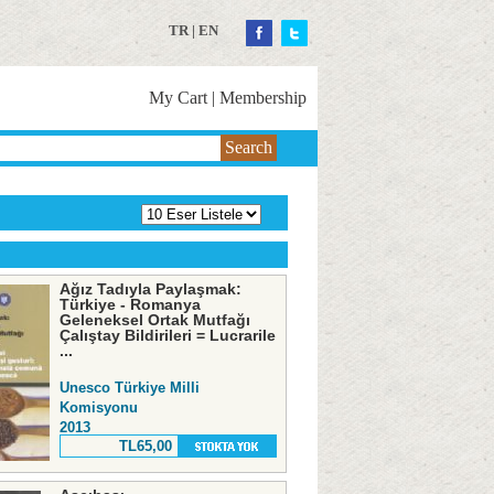
TR
|
EN
My Cart
|
Membership
Search
Ağız Tadıyla Paylaşmak:
Türkiye - Romanya
Geleneksel Ortak Mutfağı
Çalıştay Bildirileri = Lucrarile
...
Unesco Türkiye Milli
Komisyonu
2013
TL65,00