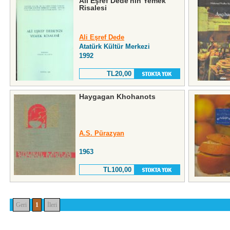
Ali Eşref Dede'nin Yemek
Risalesi
Ali Eşref Dede
Atatürk Kültür Merkezi
1992
TL20,00
Haygagan Khohanots
A.S. Pürazyan
1963
TL100,00
Geri
1
İleri