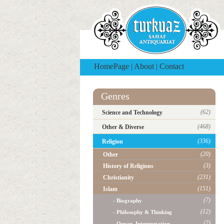
HomePage
|
About
|
Contact
Genres
(62)
Science and Technology
(468)
Other & Diverse
(336)
Religion
(20)
Other
(3)
History of Religions
(231)
Christianity
(151)
Islam
(7)
- Biography
(12)
- Philosophy & Thinking
(7)
- Quran, Interpretation