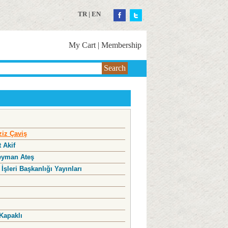
TR
|
EN
My Cart
|
Membership
Search
iz Çaviş
 Akif
eyman Ateş
 İşleri Başkanlığı Yayınları
Kapaklı