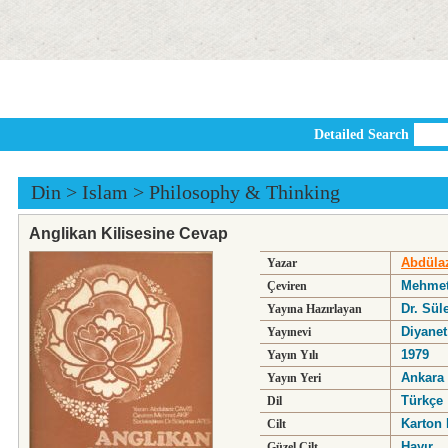
Detailed Search
Din
>
Islam
>
Philosophy & Thinking
Anglikan Kilisesine Cevap
Abdülaz
Yazar
Mehmet
Çeviren
Dr. Sül
Yayına Hazırlayan
Diyanet
Yayınevi
1979
Yayın Yılı
Ankara
Yayın Yeri
Türkçe
Dil
Karton 
Cilt
Hayır
Güzel Cilt