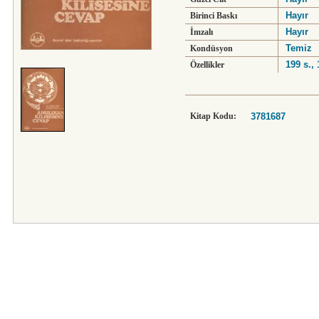
Hayır
Birinci Baskı
Hayır
İmzalı
Temiz
Kondüsyon
199 s.,
Özellikler
Kitap Kodu:
3781687