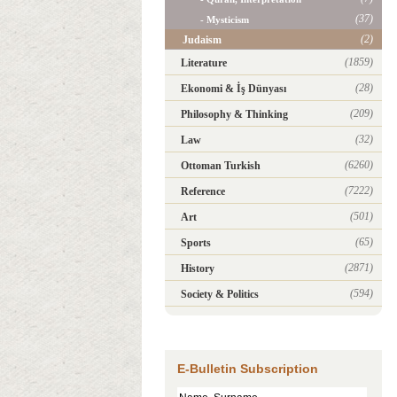
(37)
- Mysticism
(2)
Judaism
(1859)
Literature
(28)
Ekonomi & İş Dünyası
(209)
Philosophy & Thinking
(32)
Law
(6260)
Ottoman Turkish
(7222)
Reference
(501)
Art
(65)
Sports
(2871)
History
(594)
Society & Politics
E-Bulletin Subscription