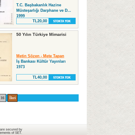
T.C. Başbakanlık Hazine
Müsteşarlığı Darphane ve D...
1999
TL20,00
50 Yılın Türkiye Mimarisi
Metin Sözen - Mete Tapan
İş Bankası Kültür Yayınları
1973
TL40,00
16
İleri
 are secured by
rements of SET.