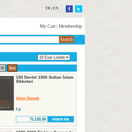
TR
|
EN
My Cart
|
Membership
Search
16
İleri
150 Devlet 1500 Sultan İslam
Sikkeleri
Atom Damalı
t.y.
TL120,00