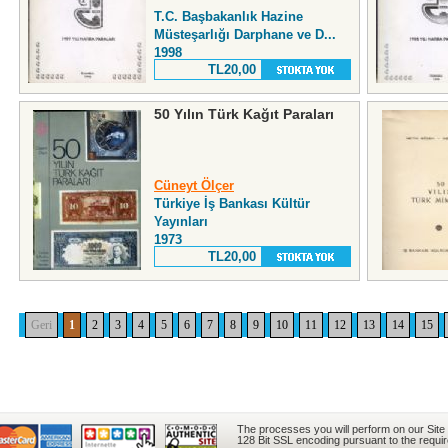
T.C. Başbakanlık Hazine
Müsteşarlığı Darphane ve D...
1998
TL20,00
50 Yılın Türk Kağıt Paraları
Cüneyt Ölçer
Türkiye İş Bankası Kültür
Yayınları
1973
TL20,00
Geri
1
2
3
4
5
6
7
8
9
10
11
12
13
14
15
The processes you will perform on our Site
128 Bit SSL encoding pursuant to the requi