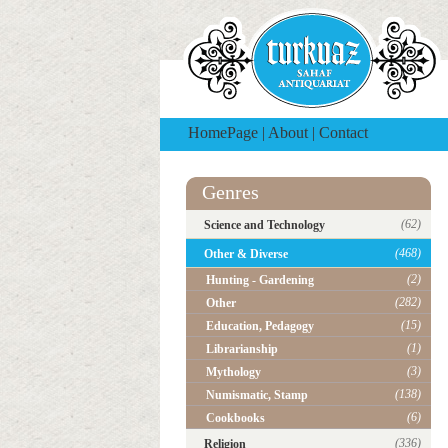
HomePage
|
About
|
Contact
Genres
(62)
Science and Technology
(468)
Other & Diverse
(2)
Hunting - Gardening
(282)
Other
(15)
Education, Pedagogy
(1)
Librarianship
(3)
Mythology
(138)
Numismatic, Stamp
(6)
Cookbooks
(336)
Religion