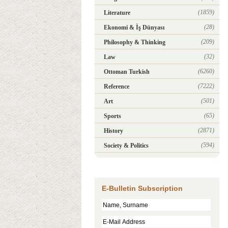
(1859)
Literature
(28)
Ekonomi & İş Dünyası
(209)
Philosophy & Thinking
(32)
Law
(6260)
Ottoman Turkish
(7222)
Reference
(501)
Art
(65)
Sports
(2871)
History
(594)
Society & Politics
E-Bulletin Subscription