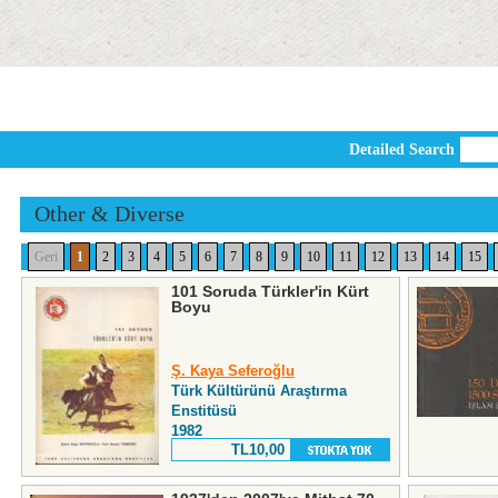
Detailed Search
Other & Diverse
Geri
1
2
3
4
5
6
7
8
9
10
11
12
13
14
15
101 Soruda Türkler'in Kürt
Boyu
Ş. Kaya Seferoğlu
Türk Kültürünü Araştırma
Enstitüsü
1982
TL10,00