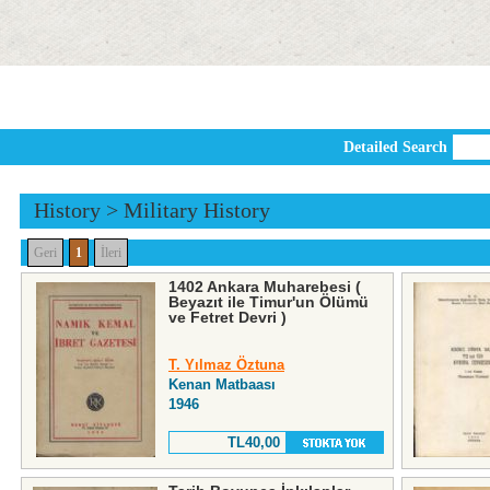
Detailed Search
History
>
Military History
Geri
1
İleri
1402 Ankara Muharebesi (
Beyazıt ile Timur'un Ölümü
ve Fetret Devri )
T. Yılmaz Öztuna
Kenan Matbaası
1946
TL40,00