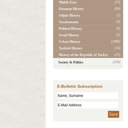
(13)
Middle East
(84)
Ottoman History
(3)
Seljuk History
(9)
Seyahatname
(8)
Political History
(5)
Social History
(1880)
Urban History
(54)
Turkish History
(35)
History of the Republic of Turkey
(594)
Society & Politics
E-Bulletin Subscription
Save