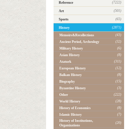
(7222)
Reference
(501)
Art
(65)
Sports
(2871)
History
(43)
Memoirs&Recollections
(32)
Ancient Period, Archeology
(6)
Military History
(8)
Asian History
(311)
Ataturk
(12)
European History
(8)
Balkan History
(15)
Biography
(3)
Byzantine History
(222)
Other
(28)
World History
(8)
History of Economics
(7)
Islamic History
History of Institutions,
(20)
Organizations