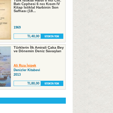
Türk İstiklal Harbi II nci Cilt:
Batı Cephesi 6 ncı Kısım IV
Kitap İstiklal Harbinin Son
Safhası (18...
1969
TL40,00
Türklerin İlk Amirali Çaka Bey
ve Dönemin Deniz Savaşları
Ali Rıza İşipek
Denizler Kitabevi
2013
TL80,00