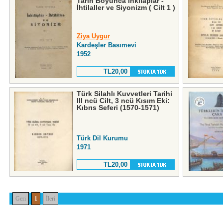
Tarih Boyunca İnkılaplar -
İhtilaller ve Siyonizm ( Cilt 1 )
Ziya Uygur
Kardeşler Basımevi
1952
TL20,00
Türk Silahlı Kuvvetleri Tarihi
III ncü Cilt, 3 ncü Kısım Eki:
Kıbrıs Seferi (1570-1571)
Türk Dil Kurumu
1971
TL20,00
Geri
1
İleri