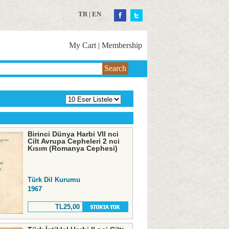
TR
|
EN
My Cart
|
Membership
Search
Birinci Dünya Harbi VII nci
Cilt Avrupa Cepheleri 2 nci
Kısım (Romanya Cephesi)
Türk Dil Kurumu
1967
TL25,00