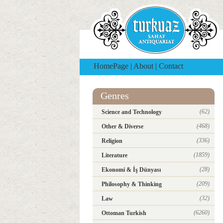
HomePage
|
About
|
Contact
Genres
(62)
Science and Technology
(468)
Other & Diverse
(336)
Religion
(1859)
Literature
(28)
Ekonomi & İş Dünyası
(209)
Philosophy & Thinking
(32)
Law
(6260)
Ottoman Turkish