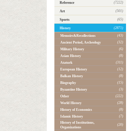
(7222)
Reference
(501)
Art
(65)
Sports
(2871)
History
(43)
Memoirs&Recollections
(32)
Ancient Period, Archeology
(6)
Military History
(8)
Asian History
(311)
Ataturk
(12)
European History
(8)
Balkan History
(15)
Biography
(3)
Byzantine History
(222)
Other
(28)
World History
(8)
History of Economics
(7)
Islamic History
History of Institutions,
(20)
Organizations