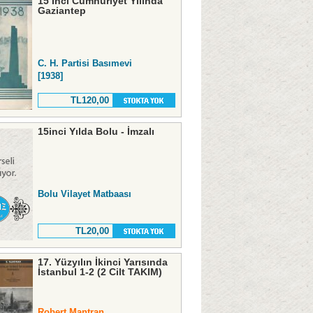
15 İnci Cumhuriyet Yılında
Gaziantep
C. H. Partisi Basımevi
[1938]
TL120,00
15inci Yılda Bolu - İmzalı
Bolu Vilayet Matbaası
TL20,00
17. Yüzyılın İkinci Yarısında
İstanbul 1-2 (2 Cilt TAKIM)
Robert Mantran