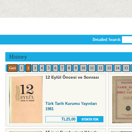
Detailed Search
History
Geri
1
2
3
4
5
6
7
8
9
10
11
12
13
14
15
12 Eylül Öncesi ve Sonrası
Türk Tarih Kurumu Yayınları
1981
TL25,00