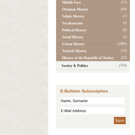
(13)
Middle East
(84)
Ottoman History
(3)
Seljuk History
(9)
Seyahatname
(8)
Political History
(5)
Social History
(1880)
Urban History
(54)
Turkish History
(35)
History of the Republic of Turkey
(594)
Society & Politics
E-Bulletin Subscription
Save