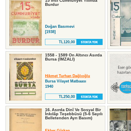
15 inci Cumhuriyet Yılında
Burdur
Doğan Basımevi
[1938]
TL120,00
1558 - 1589 On Altıncı Asırda
Bursa (İMZALI)
Hikmet Turhan Dağlıoğlu
Bursa Vilayet Matbaası
1940
TL250,00
16. Asırda Dinî Ve Sosyal Bir
İnkılâp Teşebbüsü (5-6 Sayılı
Belletenden Ayrı Basım)
Ekber Gürkan