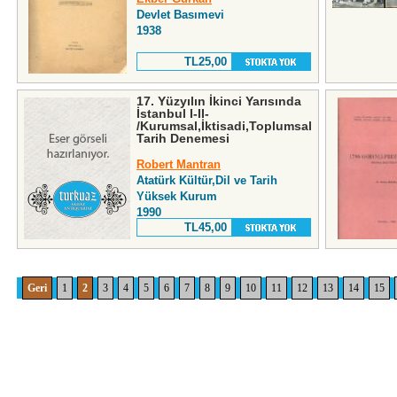
Devlet Basımevi
1938
TL25,00
17. Yüzyılın İkinci Yarısında
İstanbul I-II-
/Kurumsal,İktisadi,Toplumsal
Tarih Denemesi
Robert Mantran
Atatürk Kültür,Dil ve Tarih
Yüksek Kurum
1990
TL45,00
Geri
1
2
3
4
5
6
7
8
9
10
11
12
13
14
15