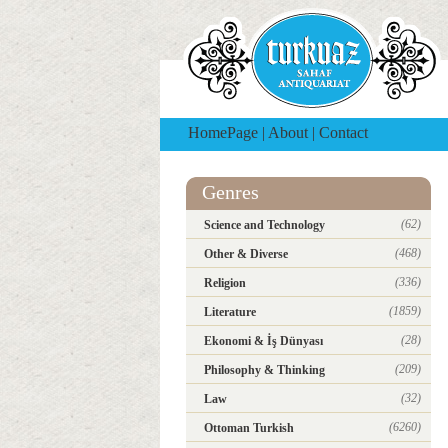
HomePage
|
About
|
Contact
Genres
(62)
Science and Technology
(468)
Other & Diverse
(336)
Religion
(1859)
Literature
(28)
Ekonomi & İş Dünyası
(209)
Philosophy & Thinking
(32)
Law
(6260)
Ottoman Turkish