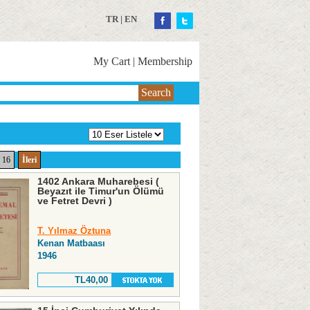
TR
|
EN
My Cart
|
Membership
Search
16
İleri
1402 Ankara Muharebesi (
Beyazıt ile Timur'un Ölümü
ve Fetret Devri )
T. Yılmaz Öztuna
Kenan Matbaası
1946
TL40,00