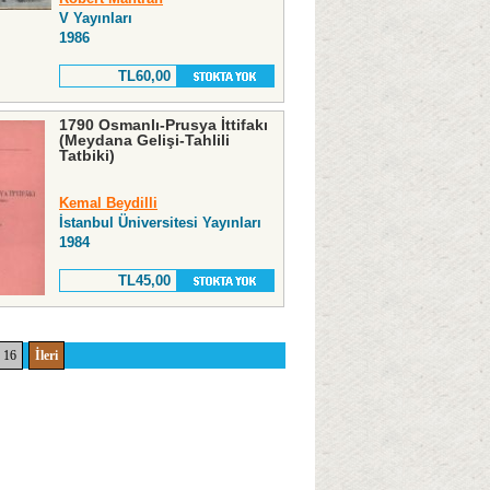
V Yayınları
1986
TL60,00
1790 Osmanlı-Prusya İttifakı
(Meydana Gelişi-Tahlili
Tatbiki)
Kemal Beydilli
İstanbul Üniversitesi Yayınları
1984
TL45,00
16
İleri